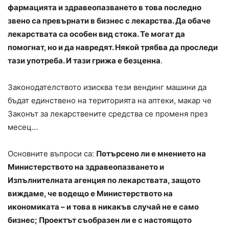
фармацията и здравеопазването в това последно
звено са превърнати в бизнес с лекарства. Да обаче
лекарствата са особен вид стока. Те могат да
помогнат, но и да навредят. Някой трябва да проследи
тази употреба. И тази грижа е безценна
.
Законодателството изисква тези вендинг машини да
бъдат единствено на територията на аптеки, макар че
Законът за лекарствените средства се променя през
месец…
Основните въпроси са:
Потърсено ли е мнението на
Министерството на здравеопазването и
Изпълнителната агенция по лекарствата, защото
виждаме, че водещо е Министерството на
икономиката – и това в никакъв случай не е само
бизнес; Проектът съобразен ли е с настоящото