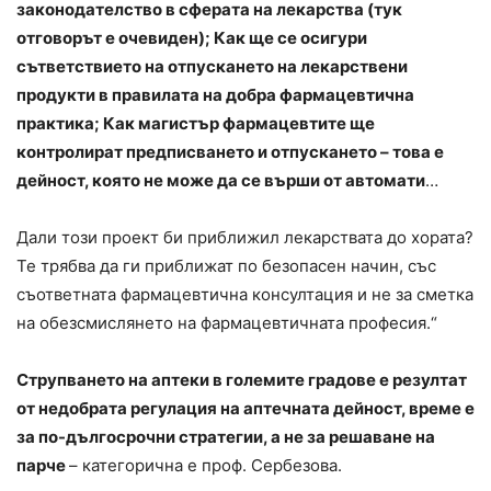
законодателство в сферата на лекарства (тук
отговорът е очевиден); Как ще се осигури
сътветствието на отпускането на лекарствени
продукти в правилата на добра фармацевтична
практика; Как магистър фармацевтите ще
контролират предписването и отпускането – това е
дейност, която не може да се върши от автомати
…
Дали този проект би приближил лекарствата до хората?
Те трябва да ги приближат по безопасен начин, със
съответната фармацевтична консултация и не за сметка
на обезсмислянето на фармацевтичната професия.“
Струпването на аптеки в големите градове е резултат
от недобрата регулация на аптечната дейност, време е
за по-дългосрочни стратегии, а не за решаване на
парче
– категорична е проф. Сербезова.