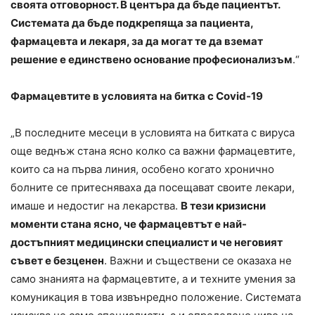
своята отговорност. В центъра да бъде пациентът.
Системата да бъде подкрепяща за пациента,
фармацевта и лекаря, за да могат те да вземат
решение е единствено основание професионализъм
.“
Фармацевтите в условията на битка с Covid-19
„В последните месеци в условията на битката с вируса
още веднъж стана ясно колко са важни фармацевтите,
които са на първа линия, особено когато хронично
болните се притесняваха да посещават своите лекари,
имаше и недостиг на лекарства.
В тези кризисни
моменти стана ясно, че фармацевтът е най-
достъпният медицински специалист и че неговият
съвет е безценен
. Важни и съществени се оказаха не
само знанията на фармацевтите, а и техните умения за
комуникация в това извънредно положение. Системата