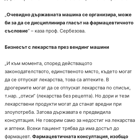
„
Очевидно държавната машина се организира, може
би за да се дисциплинира гласът на фармацевтичното
съсловие
“ – каза проф. Сербезова.
Бизнесът с лекарства през вендинг машини
„И към момента, според действащото
законодателството, единственото място, където могат
да се отпускат лекарства, това са аптеките. В
дрогериите могат да се отпускат лекарства по списък,
т.нар. „отиси“ (лекарства без рецепта). Но дори и тези
лекарствени продукти могат да станат вредни при
злоупотреба. Затова държавата е предвидила
консултация. Не говорим само за недостиг на лекарства
и аптеки. Всеки пациент трябва да има достъп до
фармацевт.
Фармацевтичната консултация, изобщо