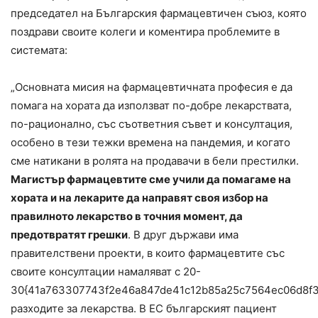
председател на Българския фармацевтичен съюз, която
поздрави своите колеги и коментира проблемите в
системата:
„Основната мисия на фармацевтичната професия е да
помага на хората да използват по-добре лекарствата,
по-рационално, със съответния съвет и консултация,
особено в тези тежки времена на пандемия, и когато
сме натикани в ролята на продавачи в бели престилки.
Магистър фармацевтите сме учили да помагаме на
хората и на лекарите да направят своя избор на
правилното лекарство в точния момент, да
предотвратят грешки
. В друг държави има
правителствени проекти, в които фармацевтите със
своите консултации намаляват с 20-
30{41a763307743f2e46a847de41c12b85a25c7564ec06d8f3
разходите за лекарства. В ЕС българският пациент