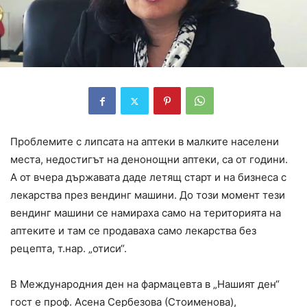
Проблемите с липсата на аптеки в малките населени
места, недостигът на денонощни аптеки, са от години.
А от вчера държавата даде летящ старт и на бизнеса с
лекарства през вендинг машини. До този момент тези
вендинг машини се намираха само на територията на
аптеките и там се продаваха само лекарства без
рецепта, т.нар. „отиси“.
В Международния ден на фармацевта в „Нашият ден“
гост е проф. Асена Сербезова (Стоименова),