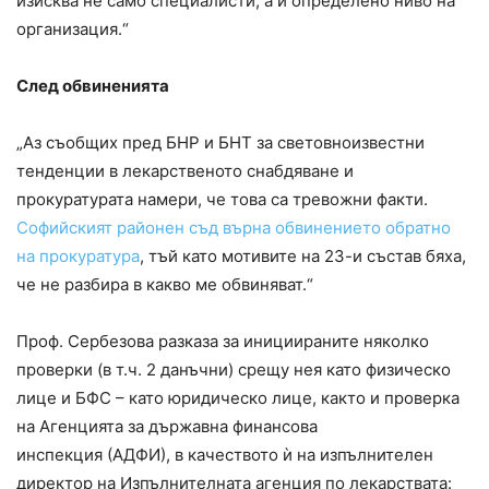
изисква не само специалисти, а и определено ниво на
организация.“
След обвиненията
„Аз съобщих пред БНР и БНТ за световноизвестни
тенденции в лекарственото снабдяване и
прокуратурата намери, че това са тревожни факти.
Софийският районен съд върна обвинението обратно
на прокуратура
, тъй като мотивите на 23-и състав бяха,
че не разбира в какво ме обвиняват.“
Проф. Сербезова разказа за инициираните няколко
проверки (в т.ч. 2 данъчни) срещу нея като физическо
лице и БФС – като юридическо лице, както и проверка
на Агенцията за държавна финансова
инспекция (АДФИ), в качеството ѝ на изпълнителен
директор на Изпълнителната агенция по лекарствата: