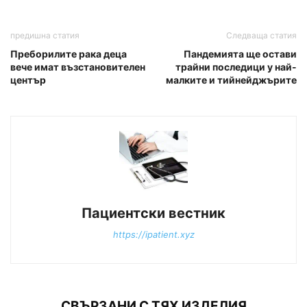
предишна статия
Следваща статия
Преборилите рака деца
Пандемията ще остави
вече имат възстановителен
трайни последици у най-
център
малките и тийнейджърите
Пациентски вестник
https://ipatient.xyz
СВЪРЗАНИ С ТЯХ ИЗДЕЛИЯ