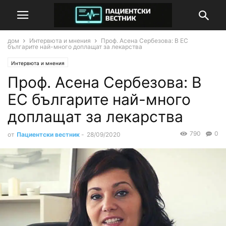
дом
Интервюта и мнения
Проф. Асена Сербезова: В ЕС
българите най-много доплащат за лекарства
Интервюта и мнения
Проф. Асена Сербезова: В
ЕС българите най-много
доплащат за лекарства
790
0
от
Пациентски вестник
-
28/09/2020