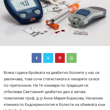
Всяка година бройката на диабетно болните у нас се
увеличава, това сочи статистиката и лекарите са все
по-притеснени. На 14 ноември по традиция се
отбелязва Световният диабетен ден и затова
помолихме проф. д-р Анна-Мария Борисова, Началник
клиника по Ендокринология и болести на обмяната към