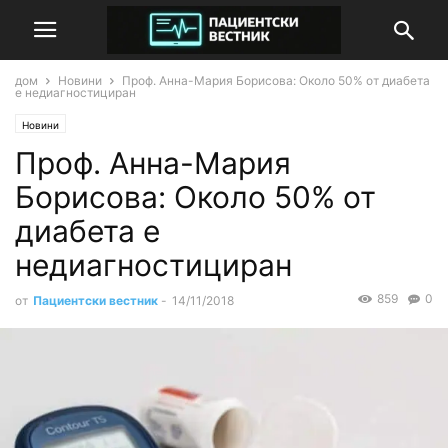
дом
Новини
Проф. Анна-Мария Борисова: Около 50% от диабета
е недиагностициран
Новини
Проф. Анна-Мария
Борисова: Около 50% от
диабета е
недиагностициран
859
0
от
Пациентски вестник
-
14/11/2018