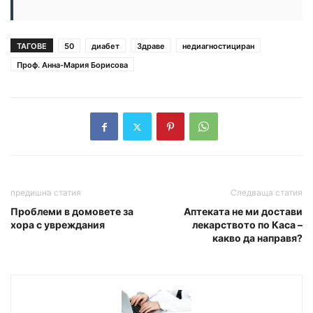
ТАГОВЕ
50
диабет
Здраве
недиагностициран
Проф. Анна-Мария Борисова
предишна статия
Следваща статия
Проблеми в домовете за
Аптеката не ми достави
хора с увреждания
лекарството по Каса –
какво да направя?