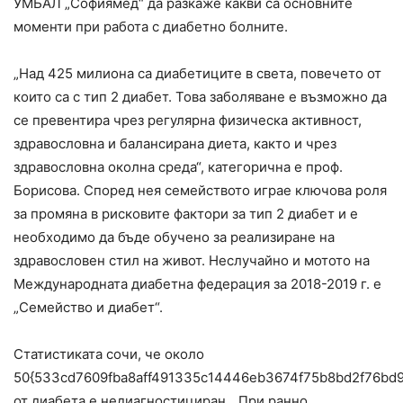
УМБАЛ „Софиямед“ да разкаже какви са основните
моменти при работа с диабетно болните.
„Над 425 милиона са диабетиците в света, повечето от
които са с тип 2 диабет. Това заболяване е възможно да
се превентира чрез регулярна физическа активност,
здравословна и балансирана диета, както и чрез
здравословна околна среда“, категорична е проф.
Борисова. Според нея семейството играе ключова роля
за промяна в рисковите фактори за тип 2 диабет и е
необходимо да бъде обучено за реализиране на
здравословен стил на живот. Неслучайно и мотото на
Международната диабетна федерация за 2018-2019 г. е
„Семейство и диабет“.
Статистиката сочи, че около
50{533cd7609fba8aff491335c14446eb3674f75b8bd2f76bd
от диабета е недиагностициран. „При ранно