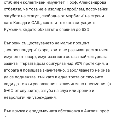
стабилен колективен имунитет. Проф. Александрова
отбеляза, че това не е изолиран проблем, посочвайки
загубата на статут „свободна от морбили“ на страни
като Канада и САЩ, както и тежката ситуация в
Румъния, където обхватът е спаднал до 62%.
Въпреки съществуването на малък процент
„нонреспондери“ (хора, които не развиват достатъчен
имунен отговор), имунизацията остава най-сигурната
защита. Първата доза осигурява над 90% протекция, а
втората я повишава значително. Заболяването не бива
да се подценява, тъй като в една трета от случаите
води до тежки усложнения, включително пневмония (в
5-6% от случаите), загуба на слух или зрение и
неврологични увреждания.
Във връзка с епидемичната обстановка в Англия, проф.