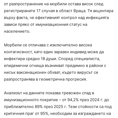
от разпространение на морбили остава висок след
регистрираните 17 случая в област Враца. Тя акцентира
върху факта, че ефективният контрол над инфекцията
зависи пряко от имунизационния статус на
населението.
Морбили се отличава с изключително висока
контагиозност, като един заразен индивид може да
инфектира средно 18 души. Според специалиста,
епидемични огнища възникват предимно в райони с
нисък ваксинационен обхват, където вирусът се
разпространява в геометрична прогресия.
Анализът на данните показва тревожен спад в
имунизационното покритие – от 94,2% през 2024 г. до
приблизително 89% през 2025 г. Тези стойности са под
критичния праг от 95%, необходим за изграждането на