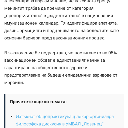
Александрова изрази мнение, че ваксината срещу
менингит трябва да премине от категория
„препоръчителна“ в „задължителна“ в националния
имунизационен календар. Тя идентифицира апатията,
дезинформацията и подценяването на болестите като
основни бариери пред ваксинационния процес.
В заключение бе подчертано, че постигането на 95%
ваксинационен обхват е единственият начин за
гарантиране на общественото здраве и
предотвратяване на бъдещи епидемични взривове от
морбили.
Прочетете още по темата:
Изтъкнат общопрактикуващ лекар организира
философска дискусия в УМБАЛ „Лозенец“