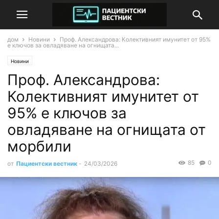
дом
Новини
Проф. Александрова: Колективният имунитет от 95%
е ключов за овладяване на огнищата...
Новини
Проф. Александрова:
Колективният имунитет от
95% е ключов за
овладяване на огнищата от
морбили
85
0
от
Пациентски вестник
-
24/03/2026