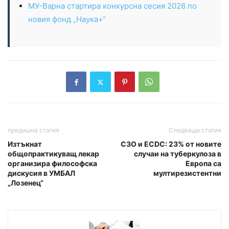
МУ-Варна стартира конкурсна сесия 2026 по
новия фонд „Наука+“
предишна статия
Следваща статия
Изтъкнат
СЗО и ECDC: 23% от новите
общопрактикуващ лекар
случаи на туберкулоза в
организира философска
Европа са
дискусия в УМБАЛ
мултирезистентни
„Лозенец“