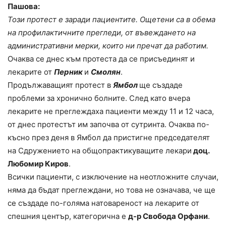
Пашова:
Този протест е заради пациентите. Ощетени са в обема
на профилактичните прегледи, от въвеждането на
административни мерки, които ни пречат да работим.
Очаква се днес към протеста да се присъединят и
лекарите от
Перник
и
Смолян
.
Продължаващият протест в
Ямбол
ще създаде
проблеми за хронично болните. След като вчера
лекарите не преглеждаха пациенти между 11 и 12 часа,
от днес протестът им започва от сутринта. Очаква по-
късно през деня в Ямбол да пристигне председателят
на Сдружението на общопрактикуващите лекари
доц.
Любомир Киров
.
Всички пациенти, с изключение на неотложните случаи,
няма да бъдат преглеждани, но това не означава, че ще
се създаде по-голяма натовареност на лекарите от
спешния център, категорична е
д-р Свобода Орфани
.