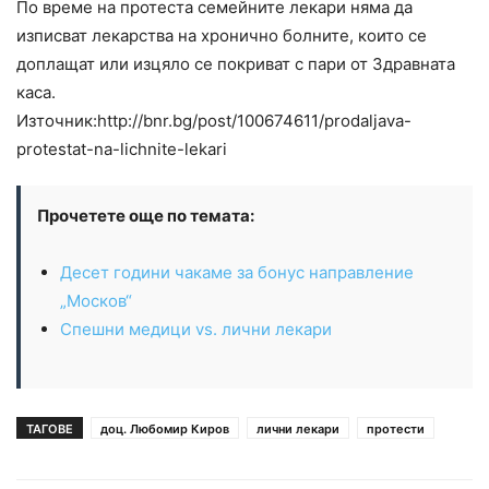
По време на протеста семейните лекари няма да
изписват лекарства на хронично болните, които се
доплащат или изцяло се покриват с пари от Здравната
каса.
Източник:http://bnr.bg/post/100674611/prodaljava-
protestat-na-lichnite-lekari
Прочетете още по темата:
Десет години чакаме за бонус направление
„Москов“
Спешни медици vs. лични лекари
ТАГОВЕ
доц. Любомир Киров
лични лекари
протести