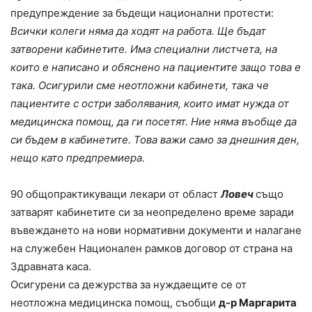
предупреждение за бъдещи национални протести:
Всички колеги няма да ходят на работа. Ще бъдат
затворени кабинетите. Има специални листчета, на
които е написано и обяснено на пациентите защо това е
така. Осигурили сме неотложни кабинети, така че
пациентите с остри заболявания, които имат нужда от
медицинска помощ, да ги посетят. Ние няма въобще да
си бъдем в кабинетите.
Това важи само за днешния ден,
нещо като предпремиера.
90 общопрактикуващи лекари от област
Ловеч
също
затварят кабинетите си за неопределено време заради
въвеждането на нови нормативни документи и налагане
на служебен Национален рамков договор от страна на
Здравната каса.
Осигурени са дежурства за нуждаещите се от
неотложна медицинска помощ, съобщи
д-р Маргарита