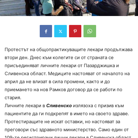
Протестът на общопрактикуващите лекари продължава
втори ден. Днес към колегите си от страната се
присъединяват личните лекари от Пазарджишка и
Сливенска област. Медиците настояват от началото на
април да не влизат в сила промени, както и до
приемането на нов Рамков договор да се работи по
стария.
Личните лекари в
Сливенско
излязоха с призив към
пациентите да ги подкрепят в името на своето здраве.
Протестиращите не искат оставки, но настояват за
преговори със здравното министерство. Само един от
109-те регистрирани лични лекари в Сливенска област