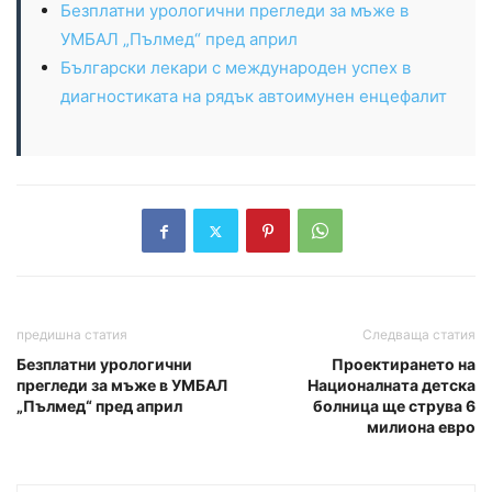
Безплатни урологични прегледи за мъже в
УМБАЛ „Пълмед“ пред април
Български лекари с международен успех в
диагностиката на рядък автоимунен енцефалит
предишна статия
Следваща статия
Безплатни урологични
Проектирането на
прегледи за мъже в УМБАЛ
Националната детска
„Пълмед“ пред април
болница ще струва 6
милиона евро