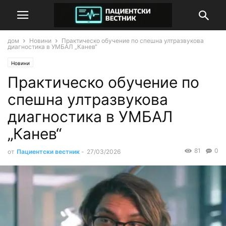
дом
Новини
Практическо обучение по спешна ултразвукова
диагностика в УМБАЛ „Канев“
Новини
Практическо обучение по
спешна ултразвукова
диагностика в УМБАЛ
„Канев“
81
0
от
Пациентски вестник
-
27/03/2026