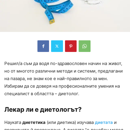
Решил/а съм да водя по-здравословен начин на живот,
но от многото различни методи и системи, предлагани
на пазара, не знам кое е най-правилното за мен.
Избирам да се доверя на професионалните умения на
специалист в областта – диетолог.
Лекар ли е диетологът?
Науката
диететика
(или диетика) изучава
диетата
и
правилното й провеждане. А диетата “е лечебен метод,