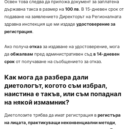
Освен това следва да приложа документ за заплатена
държавна такса в размер на
100 лв
. В 15-дневен срок от
подаване на заявлението Директорът на Регионалната
здравна инспекция ще ми издаде
удостоверение за
регистрация
.
Ако получа
отказ
за издаване на удостоверение, мога
да
обжалвам
пред административен съд
в 14-дневен
срок
от получаване на съобщението за отказ.
Как мога да разбера дали
диетологът, когото съм избрал,
наистина е такъв, или съм попаднал
на някой измамник?
Диетолозите трябва да имат регистрация в
регистъра
на лицата, практикуващи неконвенциални методи
,