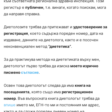
към съответната регионална здравна инспекция. Този
регистър е
публичен
, т.е. винаги, когато поискам, мога
да направя справка.
Диетолозите трябва да притежават и
удостоверение за
регистрация
, което съдържа пореден номер, дата на
издаване, данните на диетолога, както и е посочен
неконвенциален метод
“диететика”
.
За да практикува метода на диететиката върху мен,
диетологът първо трябва да изиска
моето изрично
писмено
съгласие
.
Освен това диетологът следва да има
книга на
посещенията
, която също има
регистрационен
номер
. Във въпросната книга диетологът трябва да
впише
името ми, ЕГН-то ми и постоянния ми адрес,
както и да сложи пореден дневен номер на