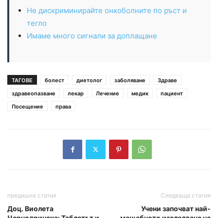
Не дискриминирайте онкоболните по ръст и
тегло
Имаме много сигнали за доплащане
ТАГОВЕ
болест
диетолог
заболяване
Здраве
здравеопазване
лекар
Лечение
медик
пациент
Посещение
права
предишна статия
Следваща статия
Доц. Виолета
Учени започват най-
Чернодринска: Таблетът и
мащабното изследване на