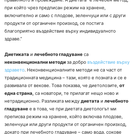
при който чрез предписан режим на хранене,
включително и само с плодове, зеленчуци или с други
продукти от органичен произход, се постига
благоприятно въздействие върху индивидуалното
здраве.”
Диетиката
и
лечебното гладуване
са
неконвенционални методи
за добро
въздействие върху
здравето
. Неконвенционалните методи не са част от
традиционната медицина – тази, която е позната и се е
развивала от векове. Това показва, че диетолозите,
от
една страна,
са новатори, те прилагат нещо ново и
нетрадиционно. Разликата между
диетата
и
лечебното
гладуване
е в това, че при диетата диетологът ми
преписва режим на хранене, който включва плодове,
зеленчуци или други продукти от органичен произход,
докато при лечебното гладуване – само вода, сокове