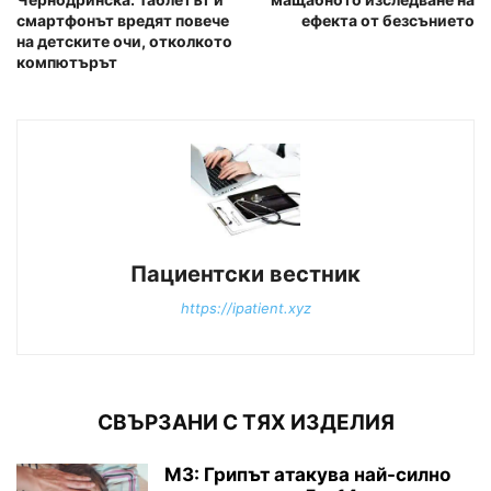
смартфонът вредят повече
ефекта от безсънието
на детските очи, отколкото
компютърът
Пациентски вестник
https://ipatient.xyz
СВЪРЗАНИ С ТЯХ ИЗДЕЛИЯ
МЗ: Грипът атакува най-силно