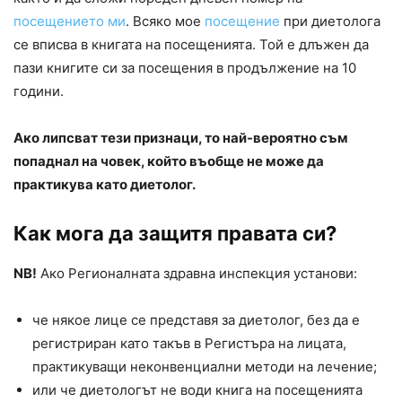
посещението ми
. Всяко мое
посещение
при диетолога
се вписва в книгата на посещенията. Той е длъжен да
пази книгите си за посещения в продължение на 10
години.
Ако липсват тези признаци, то най-вероятно съм
попаднал на човек, който въобще не може да
практикува като диетолог.
Как мога да защитя правата си?
NB!
Ако Регионалната здравна инспекция установи:
че някое лице се представя за диетолог, без да е
регистриран като такъв в Регистъра на лицата,
практикуващи неконвенциални методи на лечение;
или че диетологът не води книга на посещенията