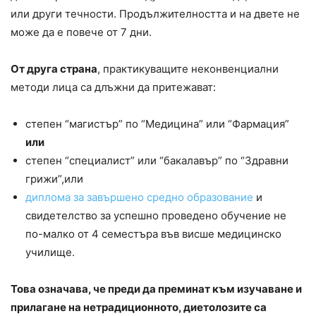
или други течности. Продължителността и на двете не
може да е повече от 7 дни.
От друга страна
, практикуващите неконвенциални
методи лица са длъжни да притежават:
степен “магистър” по “Медицина” или “Фармация”
или
степен “специалист” или “бакалавър” по “Здравни
грижи”,или
диплома за завършено средно образование
и
свидетелство за успешно проведено обучение не
по-малко от 4 семестъра във висше медицинско
училище.
Това означава, че преди да преминат към изучаване и
прилагане на нетрадиционното, диетолозите са