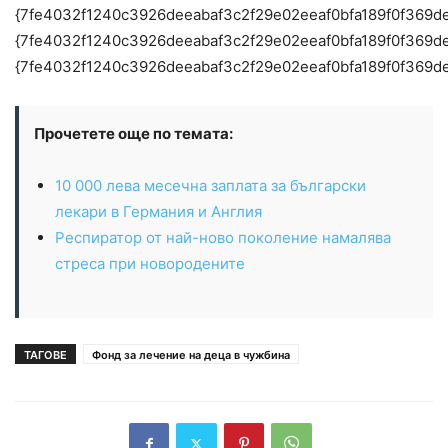
{7fe4032f1240c3926deeabaf3c2f29e02eeaf0bfa189f0f369d
{7fe4032f1240c3926deeabaf3c2f29e02eeaf0bfa189f0f369d
{7fe4032f1240c3926deeabaf3c2f29e02eeaf0bfa189f0f369d
Прочетете още по темата:
10 000 лева месечна заплата за български
лекари в Германия и Англия
Респиратор от най-ново поколение намалява
стреса при новородените
ТАГОВЕ
Фонд за лечение на деца в чужбина