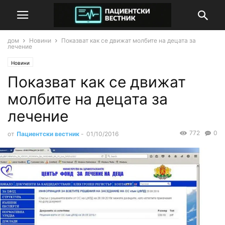
дом
Новини
Показват как се движат молбите на децата за
лечение
Новини
Показват как се движат
молбите на децата за
лечение
772
0
от
Пациентски вестник
-
01/10/2016