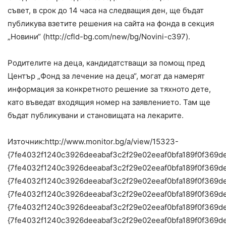
съвет, в срок до 14 часа на следващия ден, ще бъдат
публикува взетите решения на сайта на фонда в секция
„Новини“ (http://cfld-bg.com/new/bg/Novini-c397).
Родителите на деца, кандидатстващи за помощ пред
Център „Фонд за лечение на деца“, могат да намерят
информация за конкретното решение за тяхното дете,
като въведат входящия номер на заявлението. Там ще
бъдат публикувани и становищата на лекарите.
Източник:http://www.monitor.bg/a/view/15323-
{7fe4032f1240c3926deeabaf3c2f29e02eeaf0bfa189f0f369d
{7fe4032f1240c3926deeabaf3c2f29e02eeaf0bfa189f0f369d
{7fe4032f1240c3926deeabaf3c2f29e02eeaf0bfa189f0f369d
{7fe4032f1240c3926deeabaf3c2f29e02eeaf0bfa189f0f369d
{7fe4032f1240c3926deeabaf3c2f29e02eeaf0bfa189f0f369d
{7fe4032f1240c3926deeabaf3c2f29e02eeaf0bfa189f0f369d