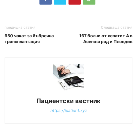
предишна статия
Следваща статия
950 чакат за бъбречна
167 болни от хепатит А в
трансплантация
Асеновград и Пловдив
Пациентски вестник
https://ipatient.xyz