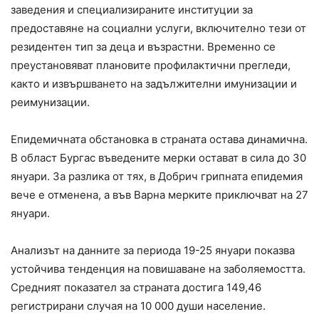
заведения и специализираните институции за
предоставяне на социални услуги, включително тези от
резидентен тип за деца и възрастни. Временно се
преустановяват плановите профилактични прегледи,
както и извършването на задължителни имунизации и
реимунизации.
Епидемичната обстановка в страната остава динамична.
В област Бургас въведените мерки остават в сила до 30
януари. За разлика от тях, в Добрич грипната епидемия
вече е отменена, а във Варна мерките приключват на 27
януари.
Анализът на данните за периода 19-25 януари показва
устойчива тенденция на повишаване на заболяемостта.
Средният показател за страната достига 149,46
регистрирани случая на 10 000 души население.