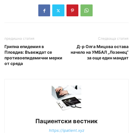
предишна статия
Следваща статия
Грипна епидемия в
Д-р Олга Мицова остава
Пловдив: Въвеждат се
начело на УМБАЛ „Лозенец“
противоепидемични мерки
за още един мандат
от сряда
Пациентски вестник
https://ipatient.xyz