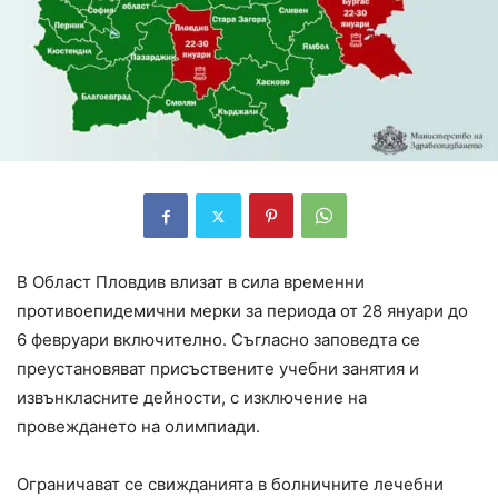
В Област Пловдив влизат в сила временни
противоепидемични мерки за периода от 28 януари до
6 февруари включително. Съгласно заповедта се
преустановяват присъствените учебни занятия и
извънкласните дейности, с изключение на
провеждането на олимпиади.
Ограничават се свижданията в болничните лечебни