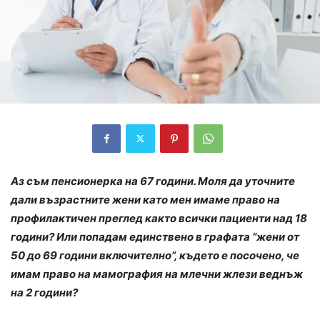
Аз съм пенсионерка на 67 години. Моля да уточните
дали възрастните жени като мен имаме право на
профилактичен преглед както всички пациенти над 18
години? Или попадам единствено в графата “жени от
50 до 69 години включително”, където е посочено, че
имам право на мамография на млечни жлези веднъж
на 2 години?