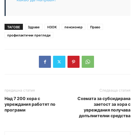
ТАГОВЕ
Здраве
НЗОК
пенсионер
Право
профилактични прегледи
предишна статия
Следваща статия
Над 7 200 хора с
Схемата за субсидирана
увреждания работят по
заетост за хора с
програми
увреждания получава
допълнителни средства