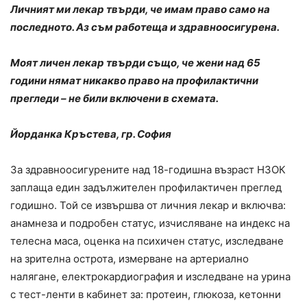
Личният ми лекар твърди, че имам право само на
последното. Аз съм работеща и здравноосигурена.
Моят личен лекар твърди също, че жени над 65
години нямат никакво право на профилактични
прегледи – не били включени в схемата.
Йорданка Кръстева, гр. София
За здравноосигурените над 18-годишна възраст НЗОК
заплаща един задължителен профилактичен преглед
годишно. Той се извършва от личния лекар и включва:
анамнеза и подробен статус, изчисляване на индекс на
телесна маса, оценка на психичен статус, изследване
на зрителна острота, измерване на артериално
налягане, електрокардиография и изследване на урина
с тест-ленти в кабинет за: протеин, глюкоза, кетонни