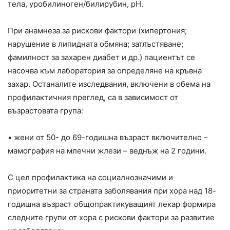
тела, уробилиноген/билирубин, pH.
При анамнеза за рискови фактори (хипертония;
нарушение в липидната обмяна; затлъстяване;
фамилност за захарен диабет и др.) пациентът се
насочва към лаборатория за определяне на кръвна
захар. Останалите изследвания, включени в обема на
профилактичния преглед, са в зависимост от
възрастовата група:
• жени от 50- до 69-годишна възраст включително –
мамография на млечни жлези – веднъж на 2 години.
С цел профилактика на социалнозначими и
приоритетни за страната заболявания при хора над 18-
годишна възраст общопрактикуващият лекар формира
следните групи от хора с рискови фактори за развитие