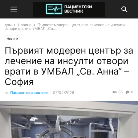
дом
Новини
Първият модерен център за лечение на инсулти
отвори врати в УМБАЛ „Св....
Новини
Първият модерен център за
лечение на инсулти отвори
врати в УМБАЛ „Св. Анна“ –
София
88
0
от
Пациентски вестник
-
07/04/2026