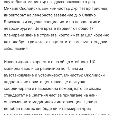
служебният министър на здравеопазването доц.
Михаил Околийски, зам.-министър д-р Петър Грибнев,
директорът на лечебното заведение д-р Славчо
Близнаков и водещи специалисти по неврология и
неврохирургия. Центърът е първият от общо 17
планирани звена в страната, които имат за цел коренно
да подобрят грижата за пациентите с мозъчно-съдови
заболявания.
Инвестицията в проекта е на обща стойност 110
милиона евро и се реализира по Плана за
възстановяване и устойчивост. Министър Околийски
подчерта, че новите центрове ще осигурят
координирана и навременна помощ, като се спазва
стандартът на „златния час“ за прилагане на най-
съвременните медицински интервенции. Целият
лечебен процес ще бъде дигитализиран чрез