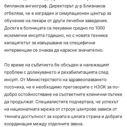
бипланов ангиограф. Директорът д-р Близнаков
отбеляза, че е изграден и симулационен център за
обучение на лекари от други лечебни заведения.
Досега в болницата са лекувани средно по 1000
исхемични инсулта годишно, но с новата техника
капацитетът за извършване на специфични
интервенции се очаква да нарасне значително.
По време на събитието бе обсъден и належащият
проблем с долекуването и рехабилитацията след
инсулт. От Министерството на здравеопазването
посочиха, че е необходимо преговорите с НЗОК за по-
добро остойностяване на съответните клинични пътеки
да продължат. Специалистите подчертаха, че успехът
на националната мрежа от строук центрове зависи от
тяхната достъпност за хората в цялата страна и добрата
координация между отделните звена.