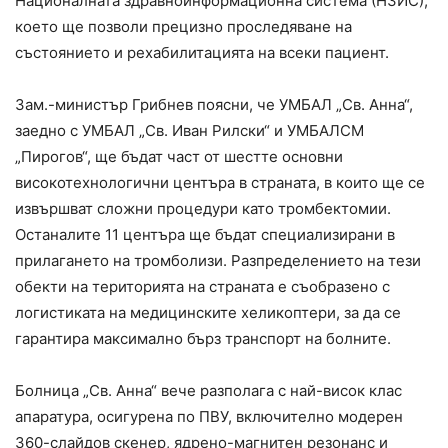
Националната здравноинформационна система (НЗИС),
което ще позволи прецизно проследяване на
състоянието и рехабилитацията на всеки пациент.
Зам.-министър Грибнев поясни, че УМБАЛ „Св. Анна“,
заедно с УМБАЛ „Св. Иван Рилски“ и УМБАЛСМ
„Пирогов“, ще бъдат част от шестте основни
високотехнологични центъра в страната, в които ще се
извършват сложни процедури като тромбектомии.
Останалите 11 центъра ще бъдат специализирани в
прилагането на тромболизи. Разпределението на тези
обекти на територията на страната е съобразено с
логистиката на медицинските хеликоптери, за да се
гарантира максимално бърз транспорт на болните.
Болница „Св. Анна“ вече разполага с най-висок клас
апаратура, осигурена по ПВУ, включително модерен
360-слайдов скенер, ядрено-магнитен резонанс и