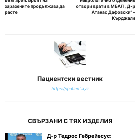
България: Броят на
неврологично отделение
заразените продължава да
отвори врати в МБАЛ „Д-р
расте
Атанас Дафовски“ –
Кърджали
Пациентски вестник
https://ipatient.xyz
СВЪРЗАНИ С ТЯХ ИЗДЕЛИЯ
Д-р Тедрос Гебрейесус: