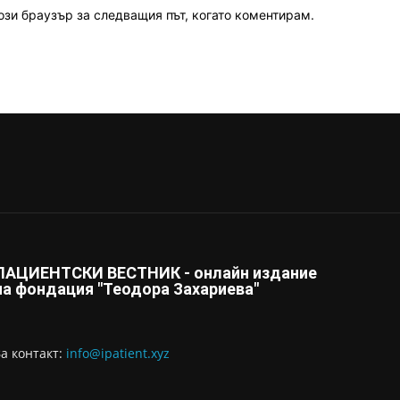
ози браузър за следващия път, когато коментирам.
ПАЦИЕНТСКИ ВЕСТНИК - онлайн издание
на фондация "Теодора Захариева"
За контaкт:
info@ipatient.xyz