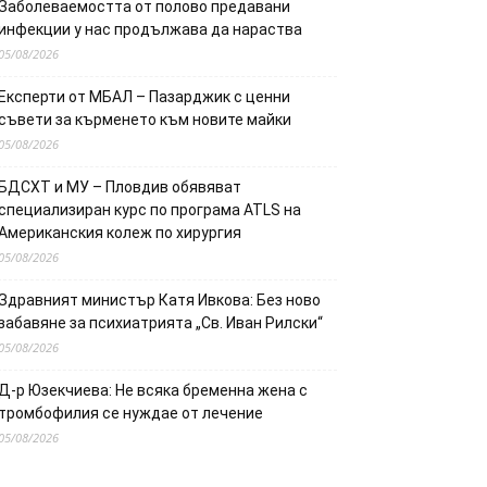
Заболеваемостта от полово предавани
инфекции у нас продължава да нараства
05/08/2026
Експерти от МБАЛ – Пазарджик с ценни
съвети за кърменето към новите майки
05/08/2026
БДСХТ и МУ – Пловдив обявяват
специализиран курс по програма ATLS на
Американския колеж по хирургия
05/08/2026
Здравният министър Катя Ивкова: Без ново
забавяне за психиатрията „Св. Иван Рилски“
05/08/2026
Д-р Юзекчиева: Не всяка бременна жена с
тромбофилия се нуждае от лечение
05/08/2026