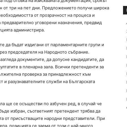
а подготовка на изискваната документация, срокът
н от три на пет дни. Предложението получи широка
необходимостта от прозрачност на процеса и
а предварително уговорени назначения, предвид
уцията администрира.
 да бъдат издигани от парламентарните групи и
чрез председателя на Народното събрание.
разгледа документите, да допусне кандидатите, да
ултатите в пленарна зала. Всички претенденти за
дължителна проверка за принадлежност към
т и разузнавателните служби на Българската
ла ще се осъществи по азбучен ред, в случай че
 бъде избран, съответният претендент трябва да
та от присъстващите народни представители. При
па, позицията се заема от този с най-много