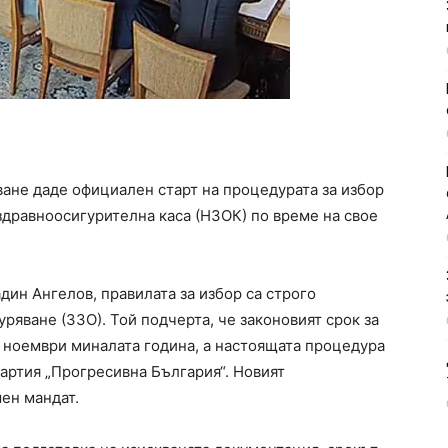
ане даде официален старт на процедурата за избор
здравноосигурителна каса (НЗОК) по време на свое
ин Ангелов, правилата за избор са строго
ряване (ЗЗО). Той подчерта, че законовият срок за
з ноември миналата година, а настоящата процедура
артия „Прогресивна България“. Новият
ен мандат.