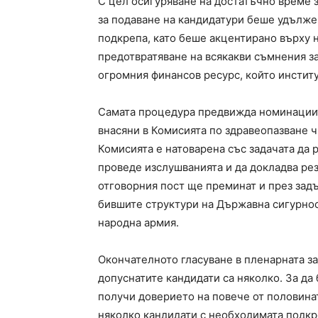
С цел осигуряване на достатъчно време з
за подаване на кандидатури беше удълже
подкрепа, като беше акцентирано върху 
предотвратяване на всякакви съмнения з
огромния финансов ресурс, който инстит
Самата процедура предвижда номинациите
внасяни в Комисията по здравеопазване 
Комисията е натоварена със задачата да 
проведе изслушванията и да докладва рез
отговорния пост ще преминат и през за
бившите структури на Държавна сигурнос
народна армия.
Окончателното гласуване в пленарната за
допуснатите кандидати са няколко. За да
получи доверието на повече от половина
няколко кандидати с необходимата подкре