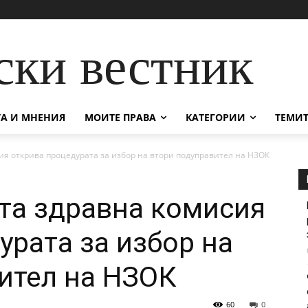
ски вестник
А И МНЕНИЯ
МОИТЕ ПРАВА
КАТЕГОРИИ
ТЕМИТ
я открива процедурата за избор на втори подуправител на НЗОК
та здравна комисия
урата за избор на
ител на НЗОК
60
0