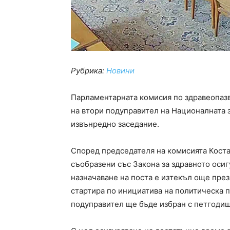
Рубрика:
Новини
Парламентарната комисия по здравеопазв
на втори подуправител на Националната 
извънредно заседание.
Според председателя на комисията Костад
съобразени със Закона за здравното осигу
назначаване на поста е изтекъл още пре
стартира по инициатива на политическа п
подуправител ще бъде избран с петгодиш