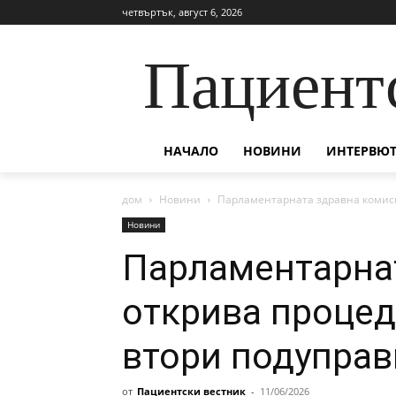
четвъртък, август 6, 2026
Пациент
НАЧАЛО
НОВИНИ
ИНТЕРВЮТ
дом
Новини
Парламентарната здравна комиси
Новини
Парламентарна
открива процед
втори подуправ
от
Пациентски вестник
-
11/06/2026