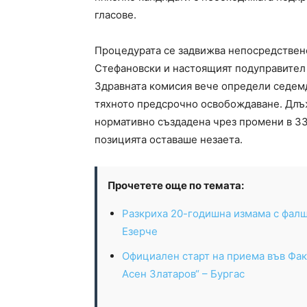
гласове.
Процедурата се задвижва непосредствено
Стефановски и настоящият подуправител 
Здравната комисия вече определи седем
тяхното предсрочно освобождаване. Длъж
нормативно създадена чрез промени в ЗЗ
позицията оставаше незаета.
Прочетете още по темата:
Разкриха 20-годишна измама с фалш
Езерче
Официален старт на приема във Фак
Асен Златаров“ – Бургас