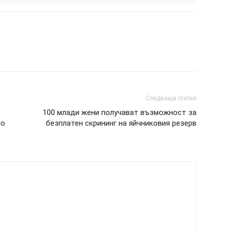
Следваща статия
100 млади жени получават възможност за
ло
безплатен скрининг на яйчниковия резерв