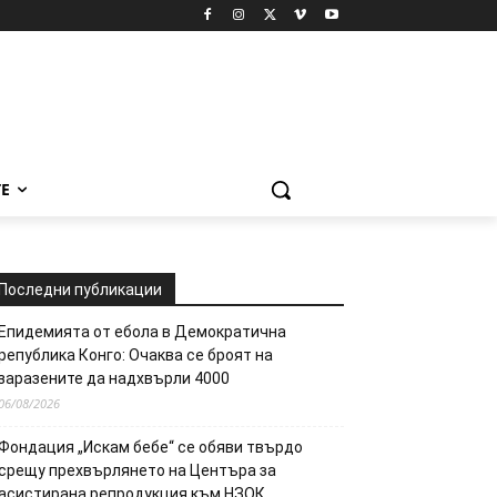
Е
Последни публикации
Епидемията от ебола в Демократична
република Конго: Очаква се броят на
заразените да надхвърли 4000
06/08/2026
Фондация „Искам бебе“ се обяви твърдо
срещу прехвърлянето на Центъра за
асистирана репродукция към НЗОК