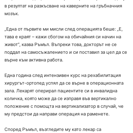
в резултат на разкъсване на каверните на гръбначния
мозък.
„Една от първите ми мисли след операцията беше: „Е,
тава е краят – кажи сбогом на обичайния си начин на
живот”, казва Ръмъл. Въпреки това, докторът не се
поддал на самосъжалението и си поставил за цел да се
върне към активна работа.
Една година след интензивен курс на рехабилитация
хирургът-ортопед успял да се върне в операционната
зала. Лекарят оперирал пациентите си в инвалидна
количка, която може да се изправя във вертикално
положение с помощта на вертикализатор в случай, че
му предстои да направи операция на раменете.
Според Ръмъл, възгледите му като лекар са