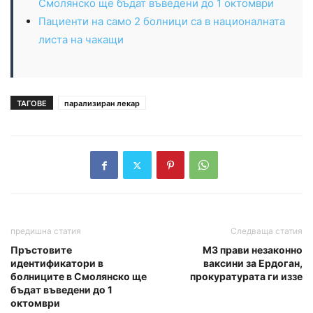
Смолянско ще бъдат въведени до 1 октомври
Пациенти на само 2 болници са в националната
листа на чакащи
ТАГОВЕ
парализиран лекар
предишна статия
Следваща статия
Пръстовите
МЗ прави незаконно
идентификатори в
ваксини за Ердоган,
болниците в Смолянско ще
прокуратурата ги иззе
бъдат въведени до 1
октомври