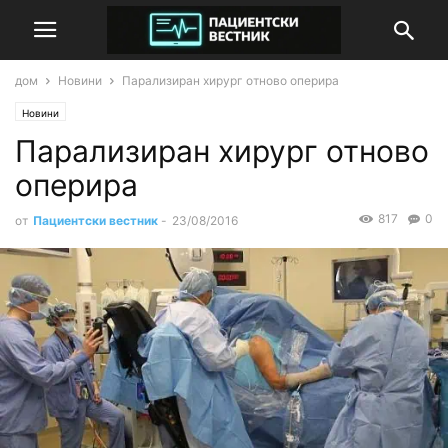
дом
Новини
Парализиран хирург отново оперира
Новини
Парализиран хирург отново
оперира
817
0
от
Пациентски вестник
-
23/08/2016