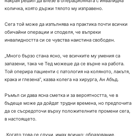
накрая решил да влезе в операционната с инвалидна
количка, която държи тялото му изправено.
Сега той може да изпълнява на практика почти всички
обичайни операции и споделя, че въпреки
инвалидността си се чувства наистина свободен.
„Много бързо стана ясно, че всичките му умения са
запазени, така че Тед можеше да се върне на работа.
Той оперира пациенти с патология на коляното, лакътя,
крака и глезена”, казва колега на хирурга, Ан Абъд.
Ръмъл си дава ясна сметка и за вероятността, че в
бъдеще може да дойдат трудни времена, но предпочита
да се съсредоточи върху положителните промени сега,
в настоящето.
„Когато това се случи, имах всичко: образование,