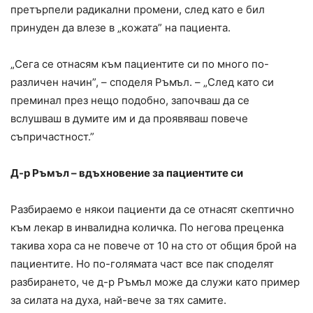
претърпели радикални промени, след като е бил
принуден да влезе в „кожата” на пациента.
„Сега се отнасям към пациентите си по много по-
различен начин”, – споделя Ръмъл. – „След като си
преминал през нещо подобно, започваш да се
вслушваш в думите им и да проявяваш повече
съпричастност.”
Д-р Ръмъл – вдъхновение за пациентите си
Разбираемо е някои пациенти да се отнасят скептично
към лекар в инвалидна количка. По негова преценка
такива хора са не повече от 10 на сто от общия брой на
пациентите. Но по-голямата част все пак споделят
разбирането, че д-р Ръмъл може да служи като пример
за силата на духа, най-вече за тях самите.