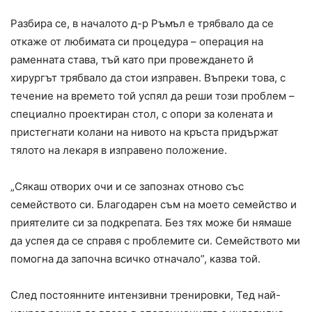
Разбира се, в началото д-р Ръмъл е трябвало да се
откаже от любимата си процедура – операция на
раменната става, тъй като при провеждането й
хирургът трябвало да стои изправен. Въпреки това, с
течение на времето той успял да реши този проблем –
специално проектиран стол, с опори за колената и
пристегнати колани на нивото на кръста придържат
тялото на лекаря в изправено положение.
„Сякаш отворих очи и се запознах отново със
семейството си. Благодарен съм на моето семейство и
приятелите си за подкрепата. Без тях може би нямаше
да успея да се справя с проблемите си. Семейството ми
помогна да започна всичко отначало”, казва той.
След постоянните интензивни тренировки, Тед най-