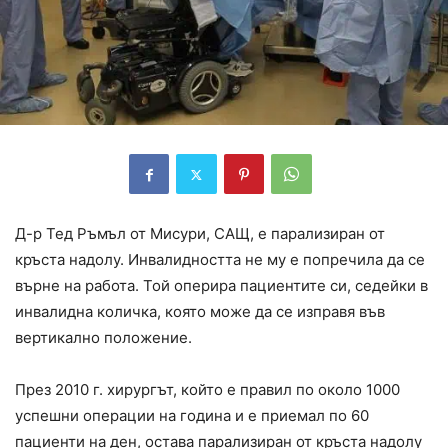
Д-р Тед Ръмъл от Мисури, САЩ, е парализиран от
кръста надолу. Инвалидността не му е попречила да се
върне на работа. Той оперира пациентите си, седейки в
инвалидна количка, която може да се изправя във
вертикално положение.
През 2010 г. хирургът, който е правил по около 1000
успешни операции на година и е приемал по 60
пациенти на ден, остава парализиран от кръста надолу