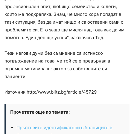
професионален опит, любящо семейство и колеги,
които ме подкрепяха. Знам, че много хора попадат в
тази ситуация, без да имат нищо и са оставени сами с
проблемите си. Ето защо ще мисля над това как да им
помогна. Един ден ще успея”, заключава Тед.
Тези негови думи без съмнение са истинско
потвърждение на това, че той се е превърнал в
огромен мотивиращ фактор за собствените си
пациенти.
Източник:http://www.blitz.bg/article/45729
Прочетете още по темата:
Пръстовите идентификатори в болниците в