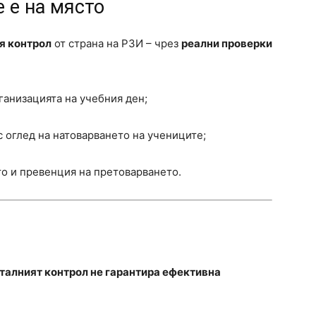
 е на място
я контрол
от страна на РЗИ – чрез
реални проверки
ганизацията на учебния ден;
 оглед на натоварването на учениците;
то и превенция на претоварването.
алният контрол не гарантира ефективна