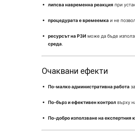
липсва навременна реакция
при уста
процедурата е времеемка
и не позво
ресурсът на РЗИ
може да бъде използ
среда
.
Очаквани ефекти
По-малко административна работа
за
По-бърз и ефективен контрол
върху н
По-добро използване на експертния 