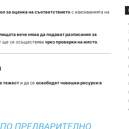
ол за оценка на съответствието
с изискванията на
лищата вече няма да подават разписания за
ът ще се осъществява
чрез проверки на място
.
а
а тежест
и да се
освободят човешки ресурси в
 ПО ПРЕДВАРИТЕЛНО