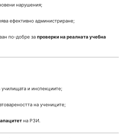
новени нарушения;
лява ефективно администриране;
ван по-добре за
проверки на реалната учебна
 училищата и инспекциите;
атовареността на учениците;
капацитет
на РЗИ.