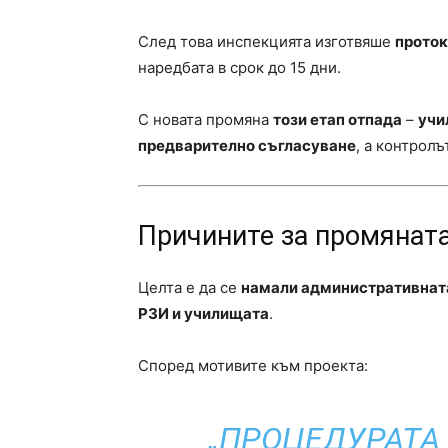
След това инспекцията изготвяше
проток
наредбата в срок до 15 дни.
С новата промяна
този етап отпада
–
учи
предварително съгласуване
, а контрол
Причините за промянат
Целта е да се
намали административнат
РЗИ и училищата
.
Според мотивите към проекта:
„ПРОЦЕДУРАТА