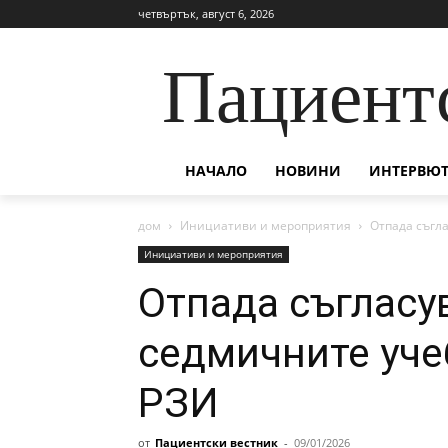
четвъртък, август 6, 2026
Пациент
НАЧАЛО
НОВИНИ
ИНТЕРВЮТ
дом
Инициативи и мероприятия
Отпада съгл
Инициативи и мероприятия
Отпада съгласу
седмичните уче
РЗИ
от
Пациентски вестник
-
09/01/2026