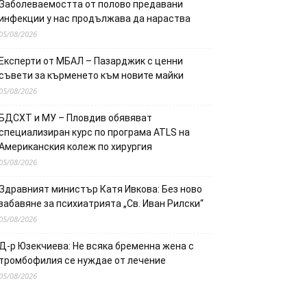
Заболеваемостта от полово предавани
инфекции у нас продължава да нараства
05/08/2026
Експерти от МБАЛ – Пазарджик с ценни
съвети за кърменето към новите майки
05/08/2026
БДСХТ и МУ – Пловдив обявяват
специализиран курс по програма ATLS на
Американския колеж по хирургия
05/08/2026
Здравният министър Катя Ивкова: Без ново
забавяне за психиатрията „Св. Иван Рилски“
05/08/2026
Д-р Юзекчиева: Не всяка бременна жена с
тромбофилия се нуждае от лечение
05/08/2026