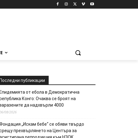
Е
Последни публикации
Епидемията от ебола в Демократична
република Конго: Очаква се броят на
заразените да надхвърли 4000
06/08/2026
Фондация „Искам бебе“ се обяви твърдо
срещу прехвърлянето на Центъра за
асистирана репродукция към НЗОК