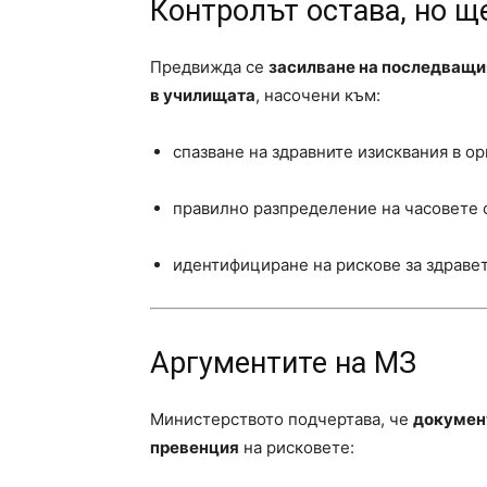
Контролът остава, но ще
Предвижда се
засилване на последващи
в училищата
, насочени към:
спазване на здравните изисквания в ор
правилно разпределение на часовете с
идентифициране на рискове за здраве
Аргументите на МЗ
Министерството подчертава, че
документ
превенция
на рисковете: