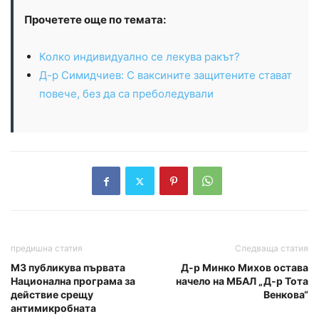
Прочетете още по темата:
Колко индивидуално се лекува ракът?
Д-р Симидчиев: С ваксините защитените стават
повече, без да са преболедували
предишна статия
Следваща статия
МЗ публикува първата
Д-р Минко Михов остава
Национална програма за
начело на МБАЛ „Д-р Тота
действие срещу
Венкова“
антимикробната