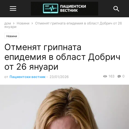
дом
Новини
Отменят грипната епидемия в област Добрич от 26
януари
Новини
Отменят грипната
епидемия в област Добрич
от 26 януари
163
0
от
Пациентски вестник
-
23/01/2026