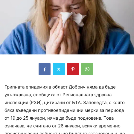
Грипната епидемия в област Добрич няма да бъде
удължавана, съобщиха от Регионалната здравна
инспекция (РЗИ), цитирани от БТА. Заповедта, с която
бяха въведени противоепидемични мерки за периода
от 19 до 25 януари, няма да бъде подновена. Това
означава, че считано от 26 януари, всички временно
преустановени дейности ще бъдат възстановени и ще