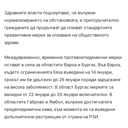
Здравните власти подчертават, че въпреки
нормализирането на обстановката, е препоръчително
гражданите да продължат да спазват стандартните
превантивни мерки за опазване на общественото
здраве.
Междувременно, временни противоепидемични мерки
остават в сила за областите Варна и Бургас. Във Варна,
където ограниченията бяха въведени на 14 януари,
срокът им бе удължен до 26 януари поради задържане
на висока заболяемост. В област Бургас мерките са
валидни от 22 януари до 30 януари включително. В
областите Габрово и Ямбол, въпреки достигнатите
предепидемични нива, към момента не са въведени
допълнителни рестрикции от страна на РЗИ.