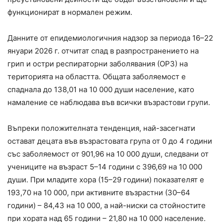
функционират в нормален режим.
Данните от епидемиологичния надзор за периода 16–22
януари 2026 г. отчитат спад в разпространението на
грип и остри респираторни заболявания (ОРЗ) на
територията на областта. Общата заболяемост е
спаднала до 138,01 на 10 000 души население, като
намаление се наблюдава във всички възрастови групи.
Въпреки положителната тенденция, най-засегнати
остават децата във възрастовата група от 0 до 4 години
със заболяемост от 901,96 на 10 000 души, следвани от
учениците на възраст 5–14 години с 396,69 на 10 000
души. При младите хора (15–29 години) показателят е
193,70 на 10 000, при активните възрастни (30–64
години) – 84,43 на 10 000, а най-ниски са стойностите
при хората над 65 години – 21,80 на 10 000 население.