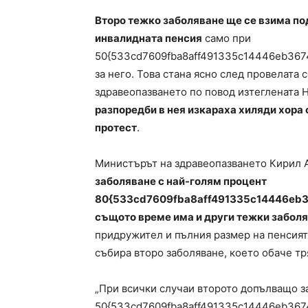
Второ тежко заболяване ще се взима по
инвалидната пенсия
само при
50{533cd7609fba8aff491335c14446eb367
за него. Това стана ясно след провелата
здравеопазването по повод изтеглената 
разпоредби в нея изкараха хиляди хора 
протест
.
Министърът на здравеопазването Кирил А
заболяване с най-голям процент
80{533cd7609fba8aff491335c14446eb3
същото време има и други тежки забол
придружител и пълния размер на пенсият
събира второ заболяване, което обаче тря
„При всички случаи второто допълващо з
50{533cd7609fba8aff491335c14446eb367