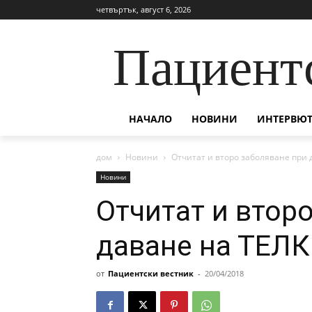
четвъртък, август 6, 2026
Пациент
НАЧАЛО
НОВИНИ
ИНТЕРВЮТ
дом
Новини
Отчитат и второ заболяване при 
Новини
Отчитат и втор
даване на ТЕЛК
от
Пациентски вестник
-
20/04/2018