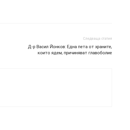
Следваща статия
Д-р Васил Йонков: Една пета от храните,
които ядем, причиняват главоболие