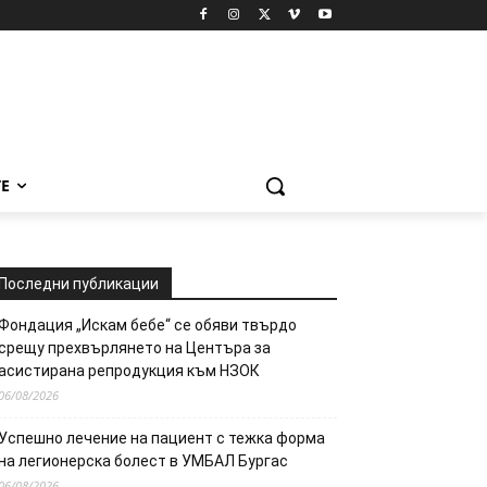
Е
Последни публикации
Фондация „Искам бебе“ се обяви твърдо
срещу прехвърлянето на Центъра за
асистирана репродукция към НЗОК
06/08/2026
Успешно лечение на пациент с тежка форма
на легионерска болест в УМБАЛ Бургас
06/08/2026