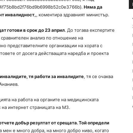
4f75b8bd2f76bd9b6998b52c0e3766b}.
Няма да
нт инвалидност
„, коментира здравният министър.
ат готови в срок до 23 април
. До тогава експертите
т сравнителен анализ по отношение на
но представителните организации на хората с
стовете от досега действащата наредба и проекта
 инвалидите, тя работи за инвалидите
, тя се очаква
 Ананиев.
ията на работа на органите на медицинската
 на интернет страницата на МЗ.
тчете добър резултат от срещата. Той определи
за мен е много добра, на много добро ниво, когато