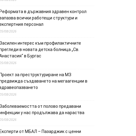
Реформата в държавния здравен контрол
запазва всички работещи структури и
експертния персонал
05/08/2026
Засилен интерес към профилактичните
прегледи в новата детска болница „Св.
Анастасия“ в Бургас
05/08/2026
Проект за преструктуриране на МЗ
предвижда създаването на мегаагенции в
здравеопазването
05/08/2026
Заболеваемостта от полово предавани
инфекции у нас продължава да нараства
05/08/2026
Експерти от МБАЛ – Пазарджик с ценни