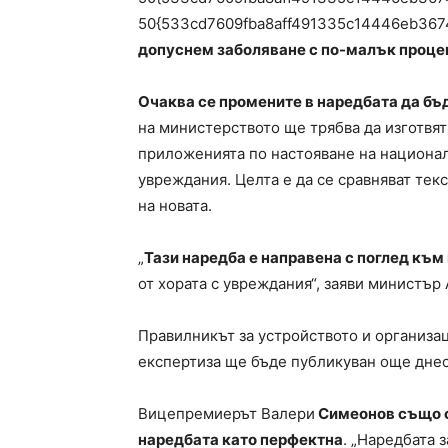
50{533cd7609fba8aff491335c14446eb367
допуснем заболяване с по-малък проце
Очаква се промените в наредбата да бъд
на министерството ще трябва да изготвя
приложенията по настояване на национал
увреждания. Целта е да се сравняват тек
на новата.
„
Тази наредба е направена с поглед към
от хората с увреждания“, заяви министър
Правилникът за устройството и организац
експертиза ще бъде публикуван още днес
Вицепремиерът Валери
Симеонов също о
наредбата като перфектна
. „Наредбата 