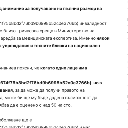
д внимание за получаване на пълния размер на
4f75b8bd2f76bd9b6998b52c0e3766b} инвалидност
 се близо тричасова среща в Министерство на
Наредба за медицинската експертиза. Именно
някои
с увреждания и техните близки на национален
наниев поясни, че
когато едно лице има
674f75b8bd2f76bd9b6998b52c0e3766b}, но в
явания
, за да може да получи правото на
а, може би ще му бъде дадена възможност да
бва да е оценено с над 50 на сто.
аболяване ще е
4f75b8bd2f76bd9b6998b52c0e3766b} и над