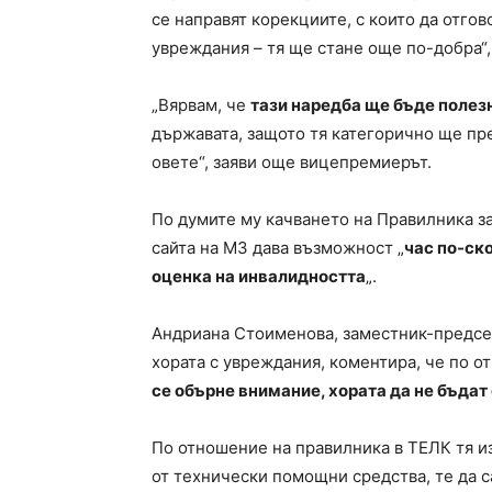
се направят корекциите, с които да отгов
увреждания – тя ще стане още по-добра“
„Вярвам, че
тази наредба ще бъде полезн
държавата, защото тя категорично ще пр
овете“, заяви още вицепремиерът.
По думите му качването на Правилника за
сайта на МЗ дава възможност „
час по-ск
оценка на инвалидността
„.
Андриана Стоименова, заместник-председ
хората с увреждания, коментира, че по 
се обърне внимание, хората да не бъдат 
По отношение на правилника в ТЕЛК тя и
от технически помощни средства, те да са