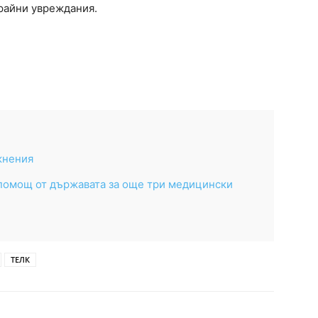
трайни увреждания.
жнения
 помощ от държавата за още три медицински
ТЕЛК