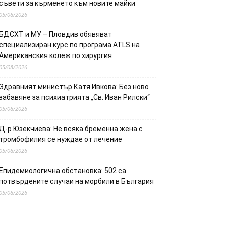
съвети за кърменето към новите майки
05/08/2026
БДСХТ и МУ – Пловдив обявяват
специализиран курс по програма ATLS на
Американския колеж по хирургия
05/08/2026
Здравният министър Катя Ивкова: Без ново
забавяне за психиатрията „Св. Иван Рилски“
05/08/2026
Д-р Юзекчиева: Не всяка бременна жена с
тромбофилия се нуждае от лечение
05/08/2026
Епидемиологична обстановка: 502 са
потвърдените случаи на морбили в България
05/08/2026