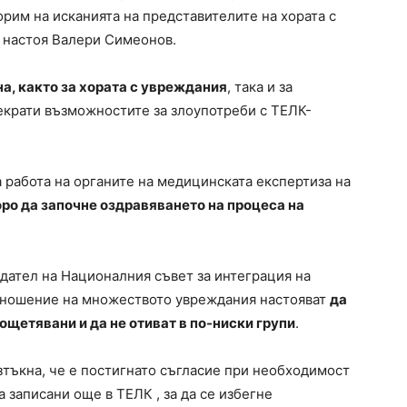
орим на исканията на представителите на хората с
, настоя Валери Симеонов.
а, както за хората с увреждания
, така и за
екрати възможностите за злоупотреби с ТЕЛК-
 работа на органите на медицинската експертиза на
оро да започне оздравяването на процеса на
ател на Националния съвет за интеграция на
отношение на множеството увреждания настояват
да
ощетявани и да не отиват в по-ниски групи
.
зтъкна, че е постигнато съгласие при необходимост
 записани още в ТЕЛК , за да се избегне