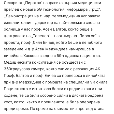
Лекари от „Пирогов“ направиха първия медицински
преглед с новата 5G технология, информира „Труд“.
„Демонстрация на т. нар. телемедицина направиха
изпълнителният директор на най-голямата спешна
болница у нас проф. Асен Балтов, който беше в
централата на „Теленор“ – партньор на „Пирогов“ в
проекта, проф. Диян Енчев, който беше в лечебното
заведение и д-р Асен Меджидиев намиращ се в
линейка в Хасково заедно с 59-годишна пациентка.
Медицинската консултация се осъществи с
360градусова камера, която снима с резолюция 4К.
Проф. Балтов и проф. Енчев се пренесоха в линейката
при д-р Меджидиев с помощта на специални VR очила.
Пациентката е изпитвала болки в гръдния кош и при
ходене; те са били особено силни в дясната бедрена
кост, която, както и прешлените, е била оперирана
преди време. По време на съвместния преглед стана