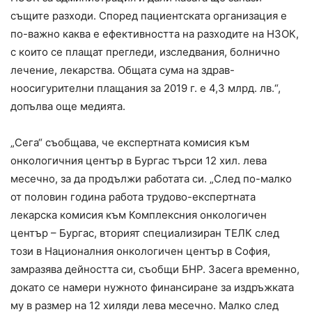
същите разходи. Според пациентската организация е
по-важно каква е ефективността на разходите на НЗОК,
с които се плащат прегледи, изследвания, болнично
лечение, лекарства. Общата сума на здрав-
ноосигурителни плащания за 2019 г. е 4,3 млрд. лв.“,
допълва още медията.
„Сега“ съобщава, че експертната комисия към
онкологичния център в Бургас търси 12 хил. лева
месечно, за да продължи работата си. „След по-малко
от половин година работа трудово-експертната
лекарска комисия към Комплексния онкологичен
център – Бургас, вторият специализиран ТЕЛК след
този в Националния онкологичен център в София,
замразява дейността си, съобщи БНР. Засега временно,
докато се намери нужното финансиране за издръжката
му в размер на 12 хиляди лева месечно. Малко след