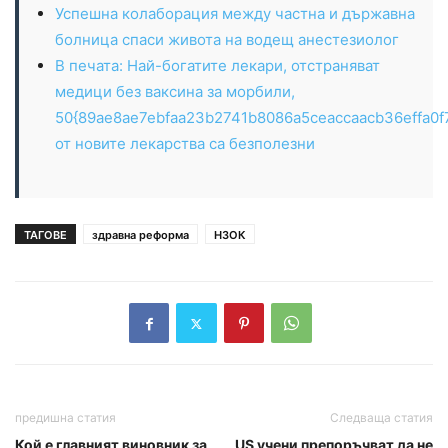
Успешна колаборация между частна и държавна
болница спаси живота на водещ анестезиолог
В печата: Най-богатите лекари, отстраняват
медици без ваксина за морбили,
50{89ae8ae7ebfaa23b2741b8086a5ceaccaacb36effa0f
от новите лекарства са безполезни
ТАГОВЕ
здравна реформа
НЗОК
предишна статия
Следваща статия
Кой е главният виновник за
US учени препоръчват да не