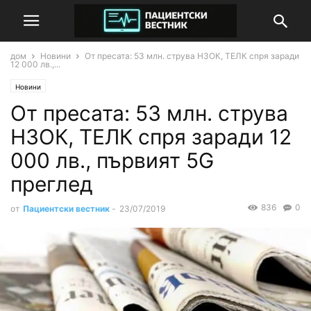
дом
Новини
От пресата: 53 млн. струва НЗОК, ТЕЛК спря заради
12 000 лв.,...
Новини
От пресата: 53 млн. струва
НЗОК, ТЕЛК спря заради 12
000 лв., първият 5G
преглед
836
0
от
Пациентски вестник
-
23/07/2019