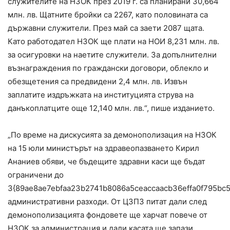
служителите на НЗОК през 2019 г. са планирани 30,664
млн. лв. Щатните бройки са 2267, като половината са
държавни служители. През май са заети 2087 щата.
Като работодател НЗОК ще плати на НОИ 8,231 млн. лв.
за осигуровки на наетите служители. За допълнителни
възнаграждения по граждански договори, облекло и
обезщетения са предвидени 2,4 млн. лв. Извън
заплатите издръжката на институцията струва на
данъкоплатците още 12,140 млн. лв.“, пише изданието.
„По време на дискусията за демонополизация на НЗОК
на 15 юли министърът на здравеопазването Кирил
Ананиев обяви, че бъдещите здравни каси ще бъдат
ограничени до
3{89ae8ae7ebfaa23b2741b8086a5ceaccaacb36effa0f795bc
административни разходи. От ЦЗПЗ питат дали след
демонополизацията фондовете ще харчат повече от
НЗОК за администрация и дали касата ще запази