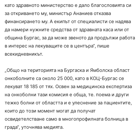
като здравното министерство е дало благословията си
за откриването му, министър Ананиев отказва
финансирането му. А екипът от специалисти се надява
да намери нужните средства от здравната каса или от
община Бургас, за да може звеното да продължи работа
в интерес на лекуващите се в центъра“, пише
всекидневникът.
„Общо на територията на Бургаска и Ямболска област
онкоболните са около 25 000, като в КОЦ-Бургас се
лекуват 18 185 от тях. Освен за медицинска експертиза
на онкоболни тази комисия е обща, те. поема и други
тежко болни от областта и е улеснение за пациентите,
които до този момент могат да получат
освидетелстване само в многопрофилната болница в
града“, уточнява медията.