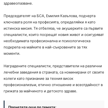
здравеопазване.
Председателят на БСА, Емилия Казълова, подчерта
ключовата роля на професията, определяйки я като
истинска мисия. Тя отбеляза, че акушерките са първите
специалисти, които посрещат новия живот и осигуряват
необходимата професионална и психологическа
подкрепа на майките в най-съкровените за тях
моменти.
Наградените специалисти, представители на различни
лечебни заведения в страната, са номинирани от своите
колеги като признание за техния висок
професионализъм, етично отношение и всеотдайност в
грижата за майчиното и детското здраве.
Прочетете още по темата: