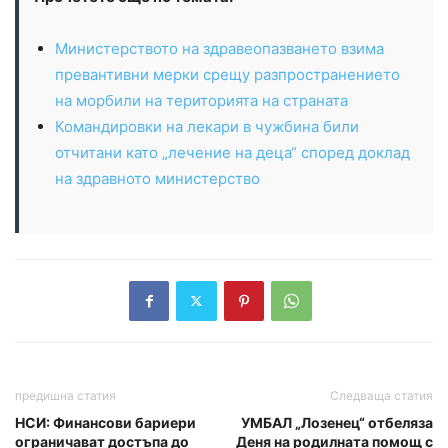
Министерството на здравеопазването взима
превантивни мерки срещу разпространението
на морбили на територията на страната
Командировки на лекари в чужбина били
отчитани като „лечение на деца“ според доклад
на здравното министерство
предишна статия
Следваща статия
НСИ: Финансови бариери
УМБАЛ „Лозенец“ отбеляза
ограничават достъпа до
Деня на родилната помощ с