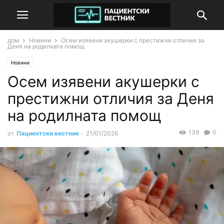
дом
Новини
Осем изявени акушерки с престижни отличия за
Деня на родилната помощ
Новини
Осем изявени акушерки с
престижни отличия за Деня
на родилната помощ
139
0
от
Пациентски вестник
-
21/01/2026