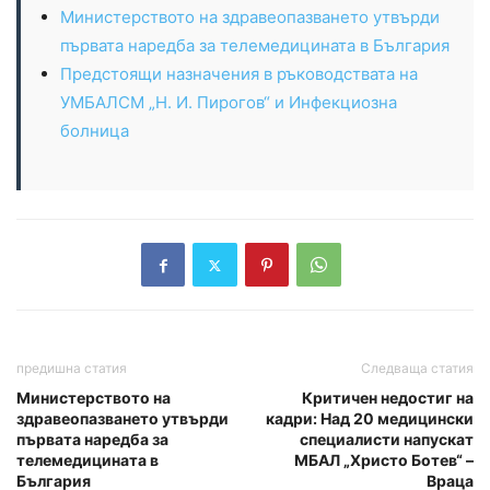
Министерството на здравеопазването утвърди
първата наредба за телемедицината в България
Предстоящи назначения в ръководствата на
УМБАЛСМ „Н. И. Пирогов“ и Инфекциозна
болница
предишна статия
Следваща статия
Министерството на
Критичен недостиг на
здравеопазването утвърди
кадри: Над 20 медицински
първата наредба за
специалисти напускат
телемедицината в
МБАЛ „Христо Ботев“ –
България
Враца