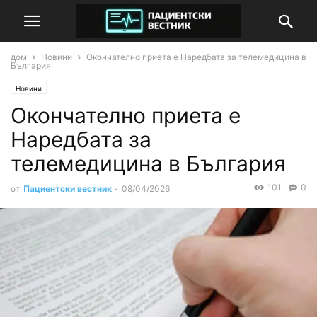
дом
Новини
Окончателно приета е Наредбата за телемедицина в
България
Новини
Окончателно приета е
Наредбата за
телемедицина в България
101
0
от
Пациентски вестник
-
08/04/2026