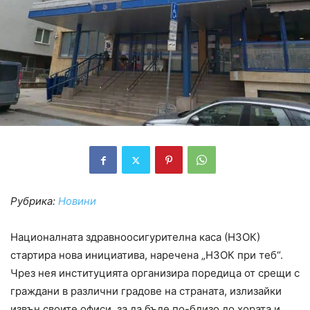
Рубрика:
Новини
Националната здравноосигурителна каса (НЗОК)
стартира нова инициатива, наречена „НЗОК при теб“.
Чрез нея институцията организира поредица от срещи с
граждани в различни градове на страната, излизайки
извън своите офиси, за да бъде по-близо до хората и