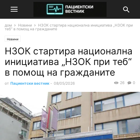
дом
Новини
НЗОК стартира национална инициатива „НЗОК при
теб“ в помощ на гражданите
Новини
НЗОК стартира национална
инициатива „НЗОК при теб“
в помощ на гражданите
26
0
от
Пациентски вестник
-
08/05/2026