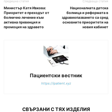
предишна статия
Следваща статия
Министър Катя Ивкова:
Националната детска
Приоритет е преходът от
болница и реформата в
болнично лечение към
здравеопазването са сред
активна превенция и
основните приоритети на
промоция на здравето
новия кабинет
Пациентски вестник
https://ipatient.xyz
СВЪРЗАНИ С ТЯХ ИЗДЕЛИЯ