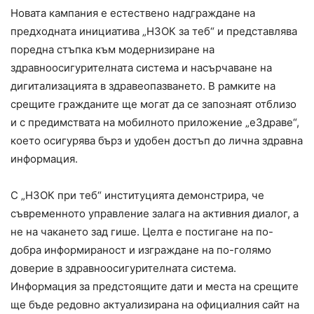
Новата кампания е естествено надграждане на
предходната инициатива „НЗОК за теб“ и представлява
поредна стъпка към модернизиране на
здравноосигурителната система и насърчаване на
дигитализацията в здравеопазването. В рамките на
срещите гражданите ще могат да се запознаят отблизо
и с предимствата на мобилното приложение „еЗдраве“,
което осигурява бърз и удобен достъп до лична здравна
информация.
С „НЗОК при теб“ институцията демонстрира, че
съвременното управление залага на активния диалог, а
не на чакането зад гише. Целта е постигане на по-
добра информираност и изграждане на по-голямо
доверие в здравноосигурителната система.
Информация за предстоящите дати и места на срещите
ще бъде редовно актуализирана на официалния сайт на