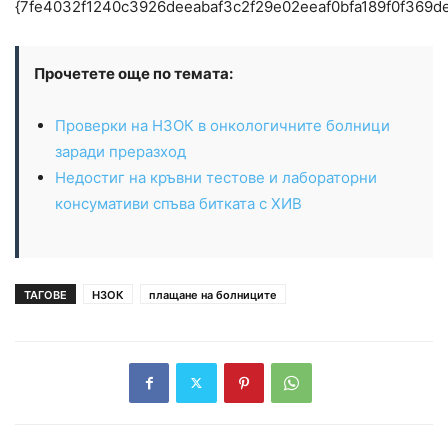
{7fe4032f1240c3926deeabaf3c2f29e02eeaf0bfa189f0f369d
Прочетете още по темата:
Проверки на НЗОК в онкологичните болници
заради преразход
Недостиг на кръвни тестове и лабораторни
консумативи спъва битката с ХИВ
ТАГОВЕ
НЗОК
плащане на болниците