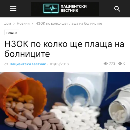
дом
Новини
НЗОК по колко ще плаща на болниците
Новини
НЗОК по колко ще плаща на
болниците
773
0
от
Пациентски вестник
-
01/09/2016