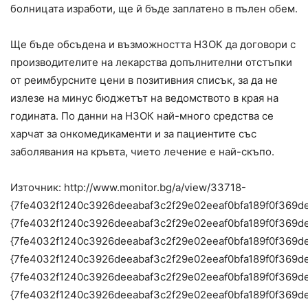
болницата изработи, ще й бъде заплатено в пълен обем.
Ще бъде обсъдена и възможността НЗОК да договори с
производителите на лекарства допълнителни отстъпки
от реимбурсните цени в позитивния списък, за да не
излезе на минус бюджетът на ведомството в края на
годината. По данни на НЗОК най-много средства се
харчат за онкомедикаменти и за пациентите със
заболявания на кръвта, чието лечение е най-скъпо.
Източник: http://www.monitor.bg/a/view/33718-
{7fe4032f1240c3926deeabaf3c2f29e02eeaf0bfa189f0f369d
{7fe4032f1240c3926deeabaf3c2f29e02eeaf0bfa189f0f369d
{7fe4032f1240c3926deeabaf3c2f29e02eeaf0bfa189f0f369d
{7fe4032f1240c3926deeabaf3c2f29e02eeaf0bfa189f0f369d
{7fe4032f1240c3926deeabaf3c2f29e02eeaf0bfa189f0f369d
{7fe4032f1240c3926deeabaf3c2f29e02eeaf0bfa189f0f369d