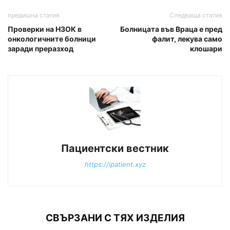
предишна статия
Следваща статия
Проверки на НЗОК в
Болницата във Враца е пред
онкологичните болници
фалит, лекува само
заради преразход
клошари
Пациентски вестник
https://ipatient.xyz
СВЪРЗАНИ С ТЯХ ИЗДЕЛИЯ