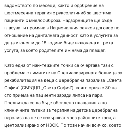
ведомството по месеци, както и одобрение на
шестмесечна терапия с руксолитиниб за шестима
пациенти с миелофиброза. Надзорниците ще бъде
гласуват и промяна в Националния рамков договор по
отношение на денталната дейност, като в услугите за
деца и юноши до 18 години бъде включена и трета
услуга, за която родителите им няма да плащат.
Като една от най-тежките точки се очертава тази с
проблема с лимитите на Специализираната болница за
рехабилитация на деца с церебрална парализа „Света
София“ (СБРДЦП „Света София“), която оряза с 30 на
сто приема на пациенти заради липса на пари.
Предвижда се да бъде обсъдено плащанията по
клиничните пътеки за терапия на детска церебрална
парализа да не се извършват чрез районните каси, а
централизирано от НЗОК. По този начин всичко, което