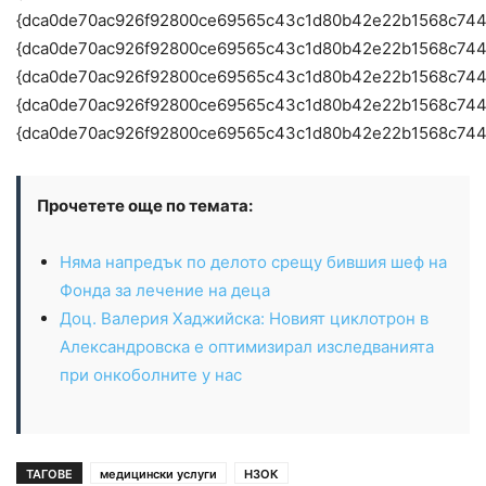
{dca0de70ac926f92800ce69565c43c1d80b42e22b1568c74
{dca0de70ac926f92800ce69565c43c1d80b42e22b1568c74
{dca0de70ac926f92800ce69565c43c1d80b42e22b1568c744
{dca0de70ac926f92800ce69565c43c1d80b42e22b1568c74
{dca0de70ac926f92800ce69565c43c1d80b42e22b1568c744
Прочетете още по темата:
Няма напредък по делото срещу бившия шеф на
Фонда за лечение на деца
Доц. Валерия Хаджийска: Новият циклотрон в
Александровска е оптимизирал изследванията
при онкоболните у нас
ТАГОВЕ
медицински услуги
НЗОК