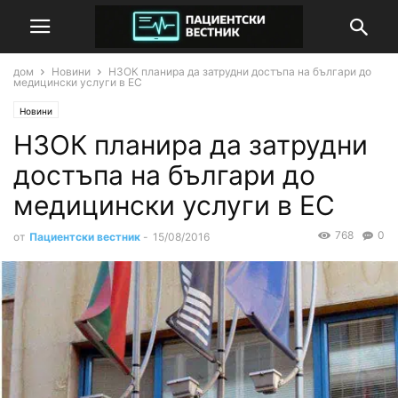
дом
Новини
НЗОК планира да затрудни достъпа на българи до
медицински услуги в ЕС
Новини
НЗОК планира да затрудни
достъпа на българи до
медицински услуги в ЕС
768
0
от
Пациентски вестник
-
15/08/2016