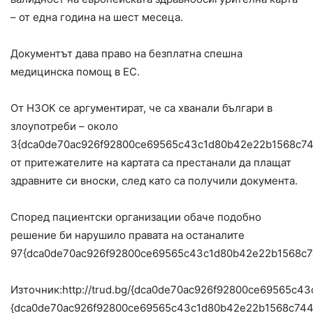
– от една година на шест месеца.
Документът дава право на безплатна спешна
медицинска помощ в ЕС.
От НЗОК се аргументират, че са хванали българи в
злоупотреби – около
3{dca0de70ac926f92800ce69565c43c1d80b42e22b1568c74
от притежателите на картата са престанали да плащат
здравните си вноски, след като са получили документа.
Според пациентски организации обаче подобно
решение би нарушило правата на останалите
97{dca0de70ac926f92800ce69565c43c1d80b42e22b1568c7
Източник:http://trud.bg/{dca0de70ac926f92800ce6956
{dca0de70ac926f92800ce69565c43c1d80b42e22b1568c74