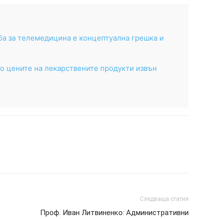
ба за телемедицина е концептуална грешка и
о цените на лекарствените продукти извън
Следваща статия
Проф. Иван Литвиненко: Административни