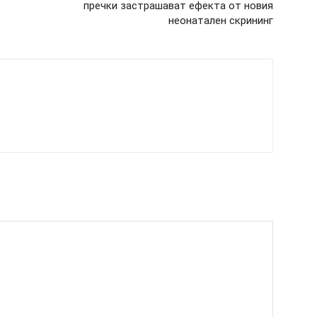
пречки застрашават ефекта от новия
неонатален скрининг