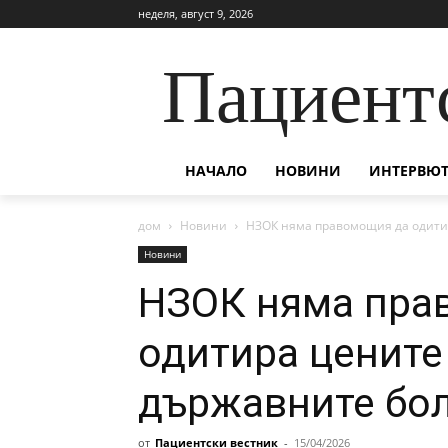
неделя, август 9, 2026
Пациент
НАЧАЛО
НОВИНИ
ИНТЕРВЮТ
дом
Новини
НЗОК няма правомощия да одити
Новини
НЗОК няма пра
одитира цените
държавните бо
от
Пациентски вестник
-
15/04/2026