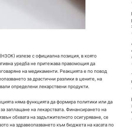
(НЗОК) излезе с официална позиция, в която
ативна уредба не притежава правомощия да
оговаряне на медикаменти. Реакцията е по повод
опазването за драстични разлики в цените, на
ували определени лекарствени продукти.
туцията няма функцията да формира политики или да
за заплащане на лекарствата. Финансирането на
 извън обхвата на задължителното осигуряване, се
ото на здравеопазването към бюджета на касата по