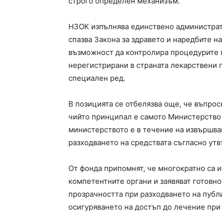
строго определен механизъм.
НЗОК изпълнява единствено администрат
спазва Закона за здравето и наредбите н
възможност да контролира процедурите п
нерегистрирани в страната лекарствени 
специален ред.
В позицията се отбелязва още, че въпро
чийто принципал е самото Министерство 
министерството е в течение на извършва
разходването на средствата съгласно ут
От фонда припомнят, че многократно са 
компетентните органи и заявяват готовно
прозрачността при разходването на публ
осигуряването на достъп до лечение при 