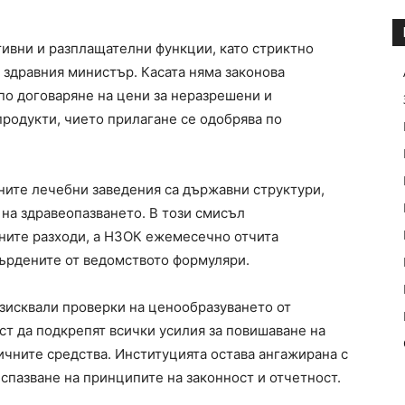
ивни и разплащателни функции, като стриктно
а здравния министър. Касата няма законова
о договаряне на цени за неразрешени и
продукти, чието прилагане се одобрява по
сните лечебни заведения са държавни структури,
на здравеопазването. В този смисъл
ните разходи, а НЗОК ежемесечно отчита
върдените от ведомството формуляри.
изисквали проверки на ценообразуването от
ст да подкрепят всички усилия за повишаване на
ичните средства. Институцията остава ангажирана с
спазване на принципите на законност и отчетност.