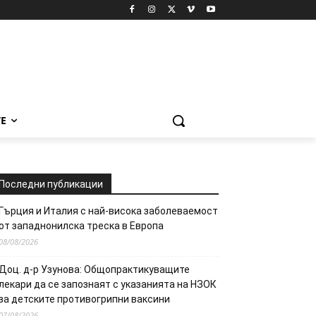
Е
Последни публикации
Гърция и Италия с най-висока заболеваемост
от западнонилска треска в Европа
08/08/2026
Доц. д-р Узунова: Общопрактикуващите
лекари да се запознаят с указанията на НЗОК
за детските противогрипни ваксини
07/08/2026