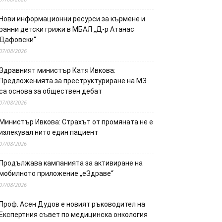
Нови информационни ресурси за кърмене и
ранни детски грижи в МБАЛ „Д-р Атанас
Дафовски“
07/08/2026
Здравният министър Катя Ивкова:
Предложенията за преструктуриране на МЗ
са основа за обществен дебат
07/08/2026
Министър Ивкова: Страхът от промяната не е
излекувал нито един пациент
07/08/2026
Продължава кампанията за активиране на
мобилното приложение „еЗдраве“
07/08/2026
Проф. Асен Дудов е новият ръководител на
Експертния съвет по медицинска онкология