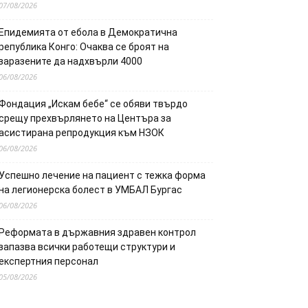
07/08/2026
Епидемията от ебола в Демократична
република Конго: Очаква се броят на
заразените да надхвърли 4000
06/08/2026
Фондация „Искам бебе“ се обяви твърдо
срещу прехвърлянето на Центъра за
асистирана репродукция към НЗОК
06/08/2026
Успешно лечение на пациент с тежка форма
на легионерска болест в УМБАЛ Бургас
06/08/2026
Реформата в държавния здравен контрол
запазва всички работещи структури и
експертния персонал
05/08/2026