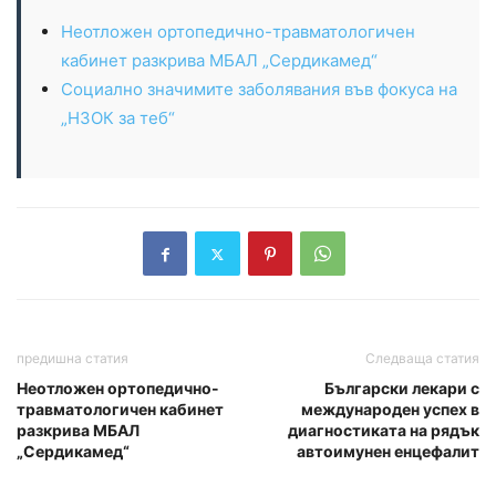
Неотложен ортопедично-травматологичен
кабинет разкрива МБАЛ „Сердикамед“
Социално значимите заболявания във фокуса на
„НЗОК за теб“
предишна статия
Следваща статия
Неотложен ортопедично-
Български лекари с
травматологичен кабинет
международен успех в
разкрива МБАЛ
диагностиката на рядък
„Сердикамед“
автоимунен енцефалит