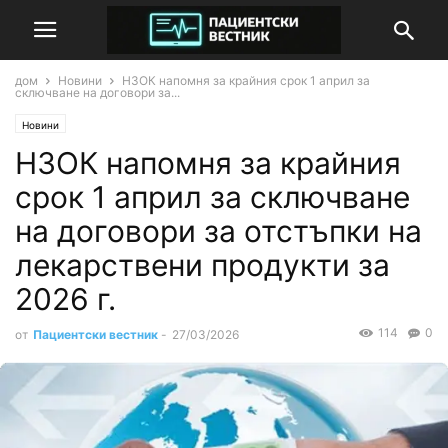
дом
Новини
НЗОК напомня за крайния срок 1 април за
сключване на договори за...
Новини
НЗОК напомня за крайния
срок 1 април за сключване
на договори за отстъпки на
лекарствени продукти за
2026 г.
114
0
от
Пациентски вестник
-
27/03/2026