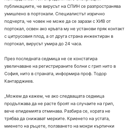
публикациите, че вирусът на СПИН се разпространява
умишлено в портокали. Специалистът изрично
подчерта, че човек не може да се зарази с ХИВ от
портокал, освен ако кръвта му не установи пряк контакт
с цитрусовия плод, а от друга страна инжектиран в
портокал, вирусът умира до 24 часа.
През последната седмица не се констатира
увеличаване на регистрираните болни с грип нито в
София, нито в страната, информира проф. Тодор
Кантарджиев.
„Можем да кажем, че ако следващата седмица
продължава да не расте броят на случаите на грип,
вече епидемията отминава. Разбира се, хората не
трябва да снижават мерките. Криенето на устата,
миенето на ръцете, ползването на мокри кърпички