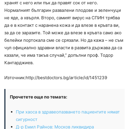
хранят с него или пък да правят сок от него.
Нормалният българин развалени плодове и зеленчуци
не яде, а хвърля. Второ, самият вирус на СПИН трябва
да е в контакт с наранена кожа и да влезе в кръвта ви,
за да се заразите. Той може да влезе в кръвта само ако
белейки портокала сме се срязали. Но да кажа – не съм
чул официално здравни власти в развита държава да са
казали, че има такъв случай,” допълни проф. Тодор
Кантарджиев.
Източник:http://bestdoctors.bg/article/id/1451239
Прочетете още по темата:
При хаоса в здравеопазването пациентите нямат
сигурност
Д-р Емил Райнов: Москов ликвидира