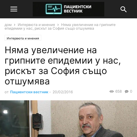
дом
Интервюта и мнения
Няма увеличение на грипните
епидемии у нас, рискът за София също отшумява
Интервюта и мнения
Няма увеличение на
грипните епидемии у нас,
рискът за София също
отшумява
658
0
от
Пациентски вестник
-
20/02/2016