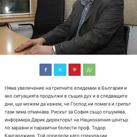
Няма увеличение на грипните епидемии в България и
ако ситуацията продължи в същия дух и в следващите
дни, ще можем да кажем, че Господ ни помага и грипът
тази зима отминава. Рискът за София също отшумява,
информира Дарик директорът на Националния център
по заразни и паразитни болести проф. Тодор
Кантарджиев. Той определи като спекулации