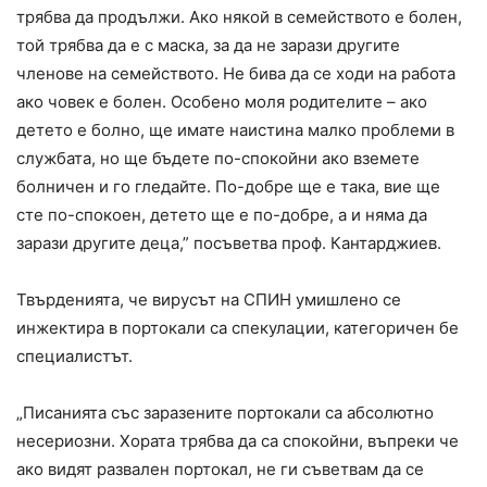
трябва да продължи. Ако някой в семейството е болен,
той трябва да е с маска, за да не зарази другите
членове на семейството. Не бива да се ходи на работа
ако човек е болен. Особено моля родителите – ако
детето е болно, ще имате наистина малко проблеми в
службата, но ще бъдете по-спокойни ако вземете
болничен и го гледайте. По-добре ще е така, вие ще
сте по-спокоен, детето ще е по-добре, а и няма да
зарази другите деца,” посъветва проф. Кантарджиев.
Твърденията, че вирусът на СПИН умишлено се
инжектира в портокали са спекулации, категоричен бе
специалистът.
„Писанията със заразените портокали са абсолютно
несериозни. Хората трябва да са спокойни, въпреки че
ако видят развален портокал, не ги съветвам да се