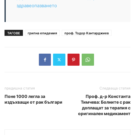
здравеопазването
ТАГОВЕ
грипна епидемия
проф. Тодор Кантарджиев
предишна статия
Следваща статия
Поне 1000 легла за
Проф. д-р Константа
издъхващи от рак българи
Тимчева: Болните с рак
доплащат за терапия с
оригинален медикамент