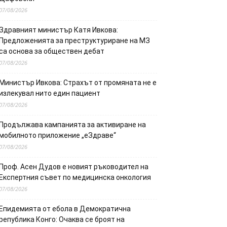
07/08/2026
Здравният министър Катя Ивкова:
Предложенията за преструктуриране на МЗ
са основа за обществен дебат
07/08/2026
Министър Ивкова: Страхът от промяната не е
излекувал нито един пациент
07/08/2026
Продължава кампанията за активиране на
мобилното приложение „еЗдраве“
07/08/2026
Проф. Асен Дудов е новият ръководител на
Експертния съвет по медицинска онкология
07/08/2026
Епидемията от ебола в Демократична
република Конго: Очаква се броят на