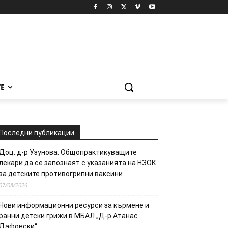
Е
Последни публикации
Доц. д-р Узунова: Общопрактикуващите
лекари да се запознаят с указанията на НЗОК
за детските противогрипни ваксини
07/08/2026
Нови информационни ресурси за кърмене и
ранни детски грижи в МБАЛ „Д-р Атанас
Дафовски“