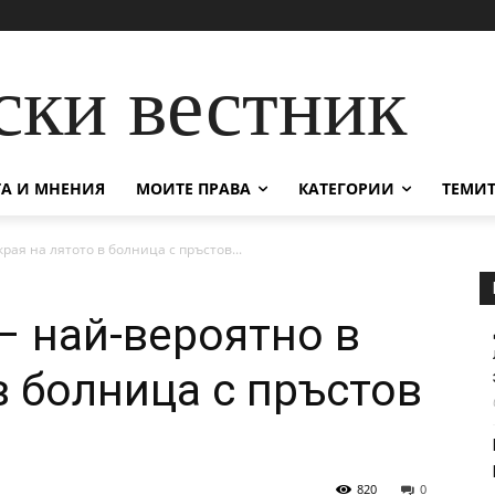
ски вестник
А И МНЕНИЯ
МОИТЕ ПРАВА
КАТЕГОРИИ
ТЕМИТ
рая на лятото в болница с пръстов...
– най-вероятно в
в болница с пръстов
820
0