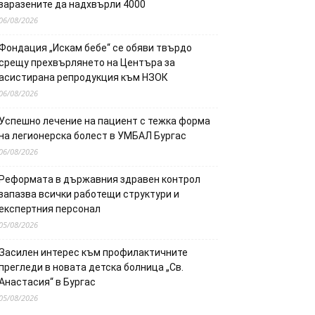
заразените да надхвърли 4000
06/08/2026
Фондация „Искам бебе“ се обяви твърдо
срещу прехвърлянето на Центъра за
асистирана репродукция към НЗОК
06/08/2026
Успешно лечение на пациент с тежка форма
на легионерска болест в УМБАЛ Бургас
06/08/2026
Реформата в държавния здравен контрол
запазва всички работещи структури и
експертния персонал
05/08/2026
Засилен интерес към профилактичните
прегледи в новата детска болница „Св.
Анастасия“ в Бургас
05/08/2026