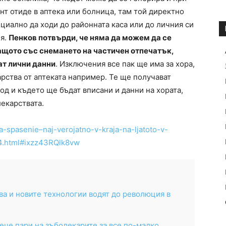
ент отиде в аптека или болница, там той директно
циално да ходи до районната каса или до личния си
ия.
Пенков потвърди, че няма да можем да се
ащото със снемането на частичен отпечатък,
ат лични данни
. Изключения все пак ще има за хора,
арства от аптеката например. Те ще получават
од и където ще бъдат вписани и данни на хората,
екарствата.
a-spasenie–naj-verojatno-v-kraja-na-ljatoto-v-
4.html#ixzz43RQlk8vw
а и новите технологии водят до революция в
ече пари на зъболекарите за все по-малко