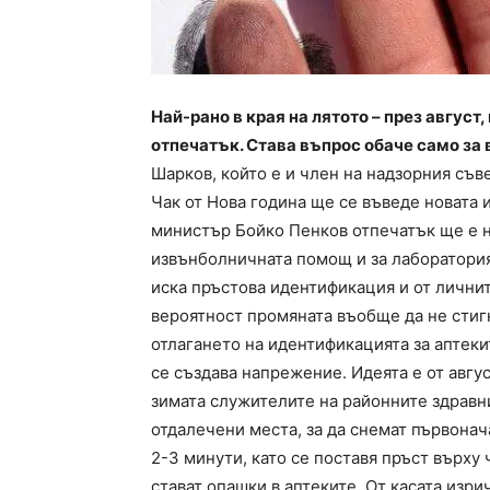
Най-рано в края на лятото – през август
отпечатък. Става въпрос обаче само за 
Шарков, който е и член на надзорния съв
Чак от Нова година ще се въведе новата 
министър Бойко Пенков отпечатък ще е 
извънболничната помощ и за лаборатория 
иска пръстова идентификация и от личнит
вероятност промяната въобще да не стигн
отлагането на идентификацията за аптекит
се създава напрежение. Идеята е от авгус
зимата служителите на районните здравни
отдалечени места, за да снемат първонач
2-3 минути, като се поставя пръст върху 
стават опашки в аптеките. От касата изри