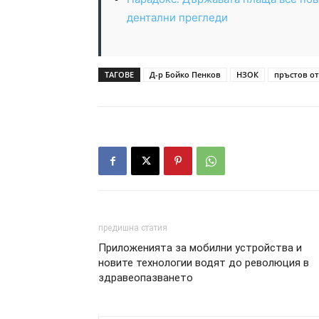
дентални прегледи
ТАГОВЕ
Д-р Бойко Пенков
НЗОК
пръстов о
предишна статия
Приложенията за мобилни устройства и
новите технологии водят до революция в
здравеопазването