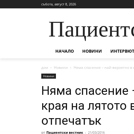
събота, август 8, 2026
Пациент
НАЧАЛО
НОВИНИ
ИНТЕРВЮТ
дом
Новини
Няма спасение – най-вероятно в к
Новини
Няма спасение 
края на лятото 
отпечатък
от
Пациентски вестник
-
21/03/2016