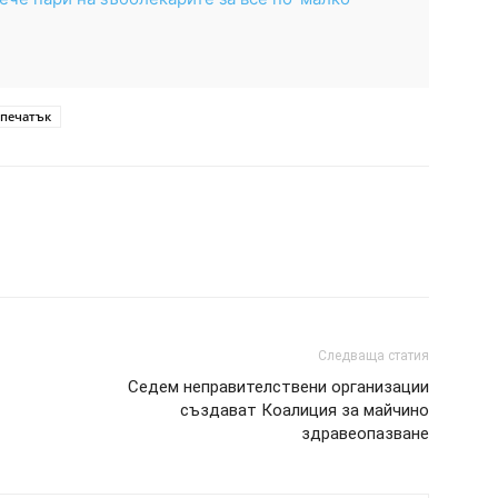
тпечатък
Следваща статия
Седем неправителствени организации
създават Коалиция за майчино
здравеопазване