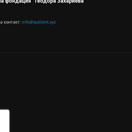
на фондация "Теодора Захариева"
За контaкт:
info@ipatient.xyz