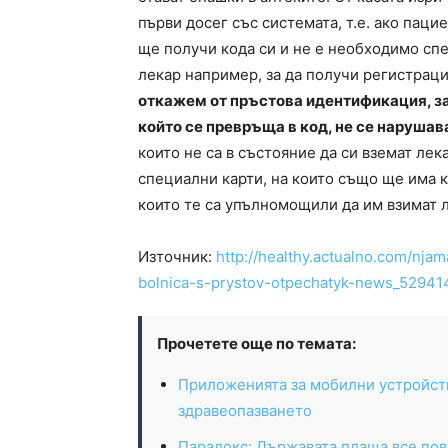
първи досег със системата, т.е. ако паци
ще получи кода си и не е необходимо спе
лекар например, за да получи регистрац
откажем от пръстова идентификация, з
който се превръща в код, не се нарушав
които не са в състояние да си вземат лек
специални карти, на които също ще има к
които те са упълномощили да им взимат л
Източник:
http://healthy.actualno.com/njam
bolnica-s-prystov-otpechatyk-news_52941
Прочетете още по темата:
Приложенията за мобилни устройств
здравеопазването
Парадокс: Държавата плаща все пов