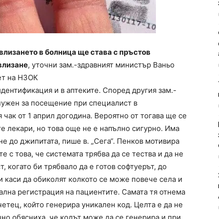
, влизането в болница ще става с пръстов
влизане
, уточни зам.-здравният министър Ваньо
ет на НЗОК
идентификация и в аптеките. Според другия зам.-
нужен за посещение при специалист в
чак от 1 април догодина. Вероятно от тогава ще се
е лекари, но това още не е напълно сигурно. Има
е до джипитата, пише в. „Сега“. Пенков мотивира
е с това, че системата трябва да се тества и да не
т, когато би трябвало да е готов софтуерът, до
 каси да обиколят колкото се може повече села и
ална регистрация на пациентите. Самата тя отнема
четец, който генерира уникален код. Целта е да не
чно обясниха, че кодът може да се генерира и при