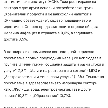
статистически институт (НСИ). Този ръст изравнява
сектора с две други основни потребителски групи –
„Хранителни продукти и безалкохолни напитки“ и
„Жилищно обзавеждане“, където повишението е
идентично. Според предварителните оценки общата
месечна инфлация в страната е 0,6%, а годишната
достига 3,5%.
В по-широк икономически контекст, най-сериозно
поскъпване спрямо предходния месец се наблюдава в
групите „Лични грижи, социална защита и разни стоки и
услуги“ (1,8%), „Услуги на ресторанти и хотели“ (1,6%) и
„Застрахователни и финансови услуги“ (1,3%). Темпът на
поскъпване в здравеопазването изпреварва сектори
като „Жилища, вода, електроенергия, газ и други
горива“ (0,8%) и „Образование“ (0,7%).