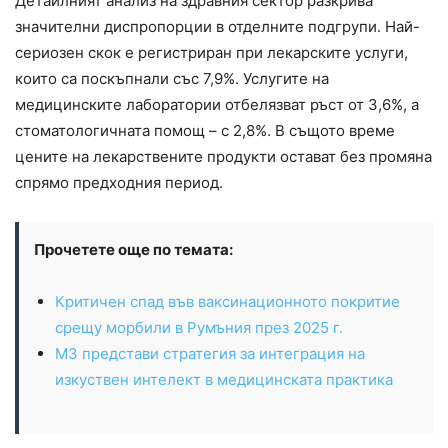
Детайлният анализ на здравния сектор разкрива
значителни диспропорции в отделните подгрупи. Най-
сериозен скок е регистриран при лекарските услуги,
които са поскъпнали със 7,9%. Услугите на
медицинските лаборатории отбелязват ръст от 3,6%, а
стоматологичната помощ – с 2,8%. В същото време
цените на лекарствените продукти остават без промяна
спрямо предходния период.
Прочетете още по темата:
Критичен спад във ваксинационното покритие
срещу морбили в Румъния през 2025 г.
МЗ представи стратегия за интеграция на
изкуствен интелект в медицинската практика