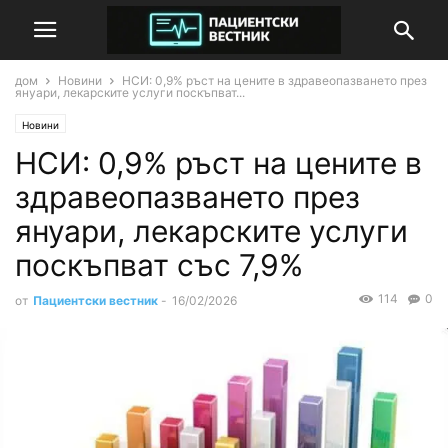
дом
Новини
НСИ: 0,9% ръст на цените в здравеопазването през
януари, лекарските услуги поскъпват...
Новини
НСИ: 0,9% ръст на цените в
здравеопазването през
януари, лекарските услуги
поскъпват със 7,9%
114
0
от
Пациентски вестник
-
16/02/2026