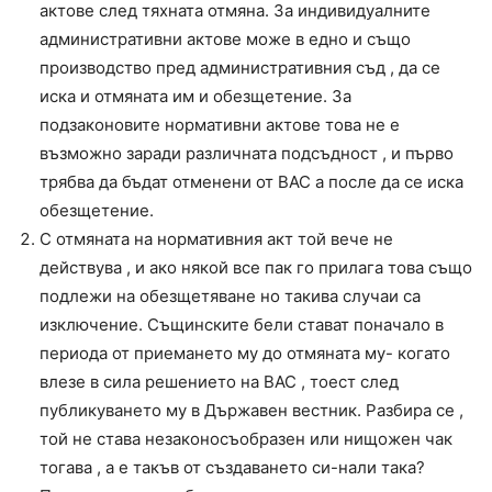
актове след тяхната отмяна. За индивидуалните
административни актове може в едно и също
производство пред административния съд , да се
иска и отмяната им и обезщетение. За
подзаконовите нормативни актове това не е
възможно заради различната подсъдност , и първо
трябва да бъдат отменени от ВАС а после да се иска
обезщетение.
С отмяната на нормативния акт той вече не
действува , и ако някой все пак го прилага това също
подлежи на обезщетяване но такива случаи са
изключение. Същинските бели стават поначало в
периода от приемането му до отмяната му- когато
влезе в сила решението на ВАС , тоест след
публикуването му в Държавен вестник. Разбира се ,
той не става незаконосъобразен или нищожен чак
тогава , а е такъв от създаването си-нали така?