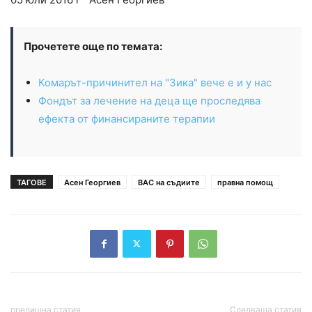
Прочетете още по темата:
Комарът-причинител на "Зика" вече е и у нас
Фондът за лечение на деца ще проследява
ефекта от финансираните терапии
ТАГОВЕ
Асен Георгиев
ВАС на съдиите
правна помощ
предишна статия
Следваща статия