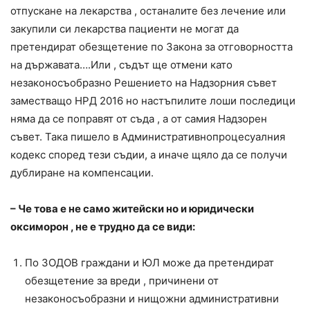
отпускане на лекарства , останалите без лечение или
закупили си лекарства пациенти не могат да
претендират обезщетение по Закона за отговорността
на държавата….Или , съдът ще отмени като
незаконосъобразно Решението на Надзорния съвет
заместващо НРД 2016 но настъпилите лоши последици
няма да се поправят от съда , а от самия Надзорен
съвет. Така пишело в Административнопроцесуалния
кодекс според тези съдии, а иначе щяло да се получи
дублиране на компенсации.
– Че това е не само житейски но и юридически
оксиморон , не е трудно да се види:
По ЗОДОВ граждани и ЮЛ може да претендират
обезщетение за вреди , причинени от
незаконосъобразни и нищожни административни