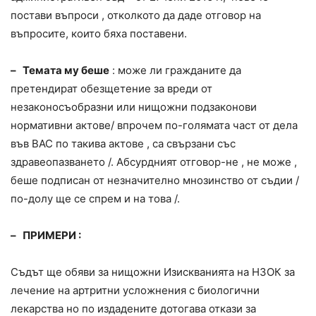
постави въпроси , отколкото да даде отговор на
въпросите, които бяха поставени.
– Темата му беше
: може ли гражданите да
претендират обезщетение за вреди от
незаконосъобразни или нищожни подзаконови
нормативни актове/ впрочем по-голямата част от дела
във ВАС по такива актове , са свързани със
здравеопазването /. Абсурдният отговор-не , не може ,
беше подписан от незначително мнозинство от съдии /
по-долу ще се спрем и на това /.
– ПРИМЕРИ :
Съдът ще обяви за нищожни Изискванията на НЗОК за
лечение на артритни усложнения с биологични
лекарства но по издадените дотогава откази за