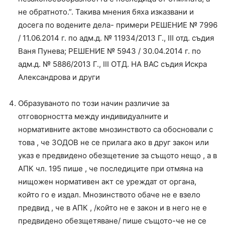
не обратното.”. Такива мнения бяха изказвани и
досега по водените дела- примери РЕШЕНИЕ № 7996
/ 11.06.2014 г. по адм.д. № 11934/2013 Г., ІІІ отд. съдия
Ваня Пунева; РЕШЕНИЕ № 5943 / 30.04.2014 г. по
адм.д. № 5886/2013 Г., ІІІ ОТД. НА ВАС съдия Искра
Александрова и други
Образуваното по този начин различие за
отговорността между индивидуалните и
нормативните актове мнозинството са обосновали с
това , че ЗОДОВ не се прилага ако в друг закон или
указ е предвидено обезщетение за същото нещо , а в
АПК чл. 195 пише , че последиците при отмяна на
нищожен нормативен акт се уреждат от органа,
който го е издал. Мнозинството обаче не е взело
предвид , че в АПК , /който не е закон и в него не е
предвидено обезщетяване/ пише същото-че не се