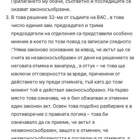
Прилагането му обаче, съответно и последиците се
оказват законосъобразни.
В това решение 32-ма от съдиите на ВАС , в това
число единия зам. председател и трима
председатели на отделения са представили особено
мнение в което по този повод са записали следното
:”Няма законово основание за извод, че актът ще се
счита за незаконосъобразен от деня на решението за
неговата отмяна и занапред , а оттук – че това ще
изключи отговорността за вреди, причинени от
действието му преди отмяната, тъй като до този
момент той е действал законосъобразно. На първо
място това означава, че е бил обжалван и отменен
един законен акт. Освен това подобно разбиране е в
противоречие с правната логика – това би
означавало да се приеме, че актът е
незаконосъобразен, защото е отменен, че
незаконосъобразността е последица от отмяната, а