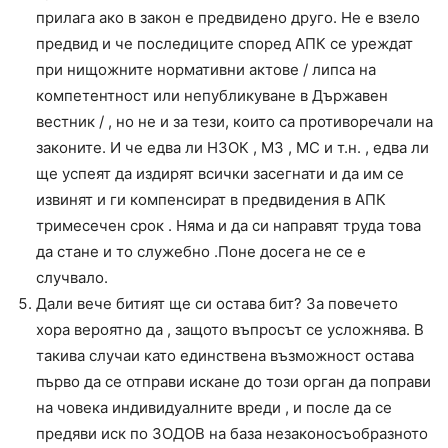
прилага ако в закон е предвидено друго. Не е взело
предвид и че последиците според АПК се уреждат
при нищожните нормативни актове / липса на
компетентност или непубликуване в Държавен
вестник / , но не и за тези, които са противоречали на
законите. И че едва ли НЗОК , МЗ , МС и т.н. , едва ли
ще успеят да издирят всички засегнати и да им се
извинят и ги компенсират в предвидения в АПК
тримесечен срок . Няма и да си направят труда това
да стане и то служебно .Поне досега не се е
случвало.
Дали вече битият ще си остава бит? За повечето
хора вероятно да , защото въпросът се усложнява. В
такива случаи като единствена възможност остава
първо да се отправи искане до този орган да поправи
на човека индивидуалните вреди , и после да се
предяви иск по ЗОДОВ на база незаконосъобразното