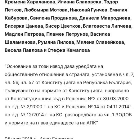
Кремена Хараланова, Илиана Славовска, Тодор
Петков, Любомира Мотова, Николай Гунчев, Емилия
Кабурова, Свилена Проданова, Даниела Мавродиева,
Бисерка Цанева, Бисер Цветков, Благовеста Липчева,
Мадлен Петрова, Пламен Петрунов, Василка
Шаламанова, Румяна Лилова, Милена Славейкова,
Весела Павлова и Стефка Кемалова
“Основание за този извод дава уредбата на
обществените отношения в страната, установена в чл. 7,
чл. 56, чл. 57 от Конституцията на Република България,
тълкуването на нормите от Конституцията, направено
от Конституционния съд в Решение №2 от 30.03.2000
по к.д. № 2/2000 г. на КС и Решение № 14 от 04.11.2014г.
по к.д. № 12/2014 г. на КС, разпоредбата на чл. 1 ЗОДОВ
и нормите на глава единадесета на АПК”
05 юли 2016 г Асен Георгиев