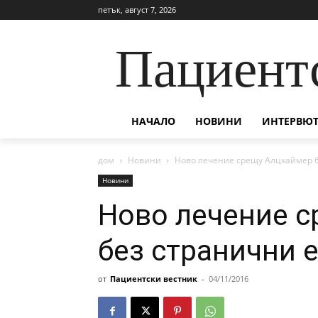
петък, август 7, 2026
Пациент
НАЧАЛО
НОВИНИ
ИНТЕРВЮТ
дом
Новини
Ново лечение срещу Алцхаймер 
Новини
Ново лечение 
без странични 
от
Пациентски вестник
-
04/11/2016