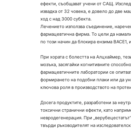
ефекти, съобщават учени от САЩ. Изследв
извадка от 32 човека, е довело до две м
ход с над 3000 субекта.
Лечението използва съединение, наречен
фармацевтична фирма. То цели да намали
по този начин да блокира ензима ВАСЕ1, 
При хората с болестта на Алцхаймер, тез
мозъка, засягайки когнитивните способно
фармацевтичните лаборатории се опитват
формирането на подобни плаки или да ун
ключова роля в производството на проте
Досега продуктите, разработени за неутр
токсични странични ефекти, като наприм
невродегенерация. При „верубецестатът”
твърди ръководителят на изследователск