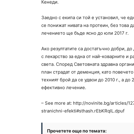
Кенеди.
Заедно с екипа си той е установил, че е
се понижат нивата на протеин, без това 
лечението ще бъде ясно до юли 2017 г.
Ако резултатите са достатъчно добри, до
с лекарство за една от най-коварните и 
света. Според Световната здравна органи
план страдат от деменция, като повечето 
техният брой да се удвои до 2010 г., а до 
ефективно лечение.
– See more at: http://novinite.bg/articles
stranichni-efekti#sthash.rEbKRqlL.dpuf
Прочетете още по темата: