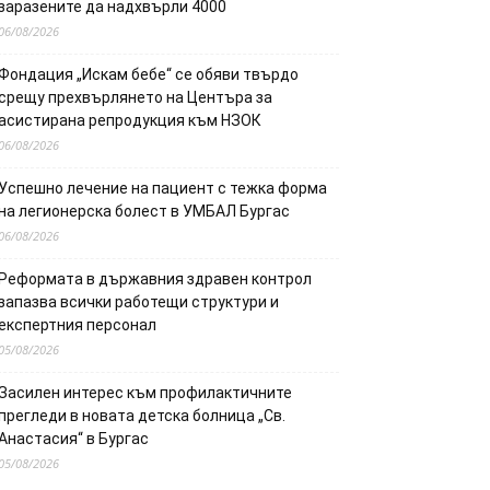
заразените да надхвърли 4000
06/08/2026
Фондация „Искам бебе“ се обяви твърдо
срещу прехвърлянето на Центъра за
асистирана репродукция към НЗОК
06/08/2026
Успешно лечение на пациент с тежка форма
на легионерска болест в УМБАЛ Бургас
06/08/2026
Реформата в държавния здравен контрол
запазва всички работещи структури и
експертния персонал
05/08/2026
Засилен интерес към профилактичните
прегледи в новата детска болница „Св.
Анастасия“ в Бургас
05/08/2026