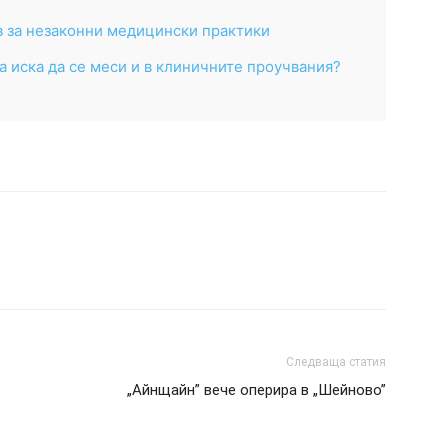
 за незаконни медицински практики
 иска да се меси и в клиничните проучвания?
Следваща статия
„Айнщайн” вече оперира в „Шейново”