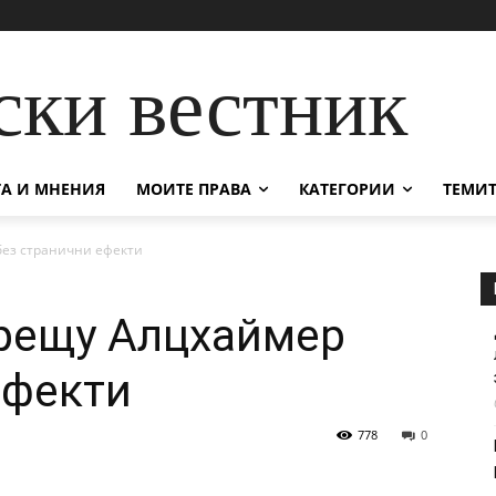
ски вестник
А И МНЕНИЯ
МОИТЕ ПРАВА
КАТЕГОРИИ
ТЕМИТ
без странични ефекти
срещу Алцхаймер
ефекти
778
0