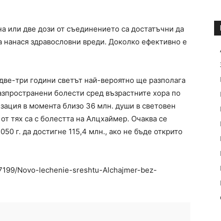
дна или две дози от съединението са достатъчни да
да нанася здравословни вреди. Доколко ефективно е
 две-три години светът най-вероятно ще разполага
разпространени болести сред възрастните хора по
зация в момента близо 36 млн. души в световен
от тях са с болестта на Алцхаймер. Очаква се
2050 г. да достигне 115,4 млн., ако не бъде открито
/127199/Novo-lechenie-sreshtu-Alchajmer-bez-