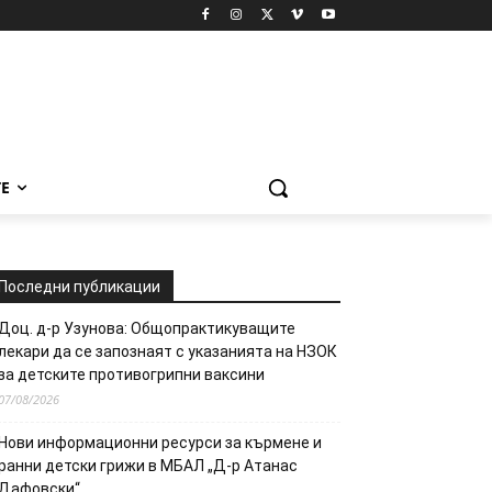
Е
Последни публикации
Доц. д-р Узунова: Общопрактикуващите
лекари да се запознаят с указанията на НЗОК
за детските противогрипни ваксини
07/08/2026
Нови информационни ресурси за кърмене и
ранни детски грижи в МБАЛ „Д-р Атанас
Дафовски“