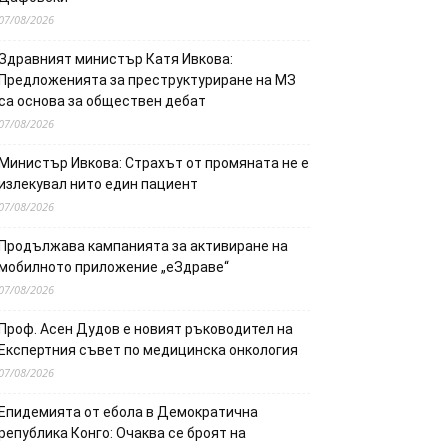
07/08/2026
Здравният министър Катя Ивкова:
Предложенията за преструктуриране на МЗ
са основа за обществен дебат
07/08/2026
Министър Ивкова: Страхът от промяната не е
излекувал нито един пациент
07/08/2026
Продължава кампанията за активиране на
мобилното приложение „еЗдраве“
07/08/2026
Проф. Асен Дудов е новият ръководител на
Експертния съвет по медицинска онкология
07/08/2026
Епидемията от ебола в Демократична
република Конго: Очаква се броят на