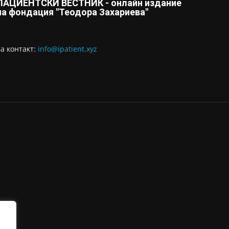
ПАЦИЕНТСКИ ВЕСТНИК - онлайн издание
на фондация "Теодора Захариева"
За контaкт:
info@ipatient.xyz