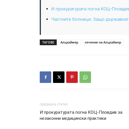
И прокуратурата погна КОЦ-Пловдив
Частните болници: Защо държавната
ТАГОВЕ
Алцхаймер
лечение на Алцхаймер
предишна статия
И прокуратурата погна КОЦ-Пловдив за
незаконни медицински практики