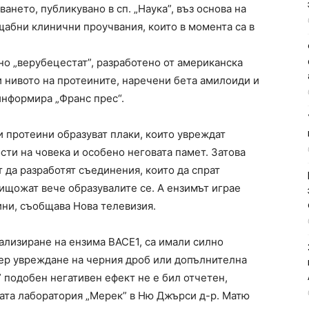
ането, публикувано в сп. „Наука”, въз основа на
ащабни клинични проучвания, които в момента са в
о „верубецестат”, разработено от американска
 нивото на протеините, наречени бета амилоиди и
информира „Франс прес“.
и протеини образуват плаки, които увреждат
сти на човека и особено неговата памет. Затова
 да разработят съединения, които да спрат
ищожат вече образувалите се. А ензимът играе
ини, съобщава Нова телевизия.
ализиране на ензима BACE1, са имали силно
ер увреждане на черния дроб или допълнителна
 подобен негативен ефект не е бил отчетен,
ата лаборатория „Мерек” в Ню Джърси д-р. Матю