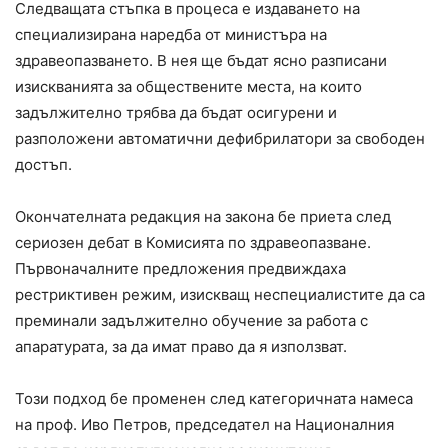
Следващата стъпка в процеса е издаването на
специализирана наредба от министъра на
здравеопазването. В нея ще бъдат ясно разписани
изискванията за обществените места, на които
задължително трябва да бъдат осигурени и
разположени автоматични дефибрилатори за свободен
достъп.
Окончателната редакция на закона бе приета след
сериозен дебат в Комисията по здравеопазване.
Първоначалните предложения предвиждаха
рестриктивен режим, изискващ неспециалистите да са
преминали задължително обучение за работа с
апаратурата, за да имат право да я използват.
Този подход бе променен след категоричната намеса
на проф. Иво Петров, председател на Националния