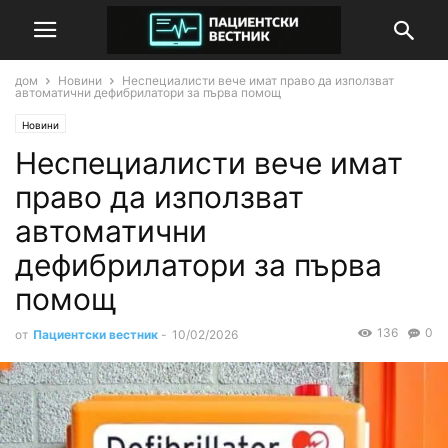
дом
Новини
Неспециалисти вече имат право да използват
автоматични дефибрилатори за първа помощ
Новини
Неспециалисти вече имат
право да използват
автоматични
дефибрилатори за първа
помощ
136
0
от
Пациентски вестник
-
10/02/2026