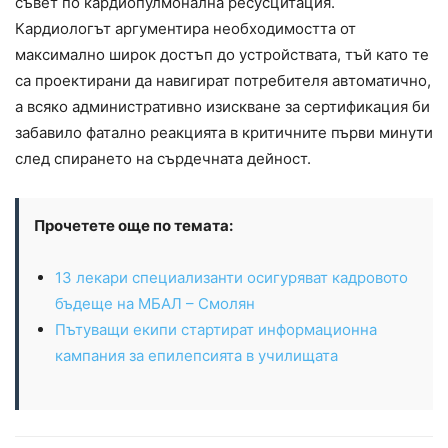
съвет по кардиопулмонална ресусцитация.
Кардиологът аргументира необходимостта от
максимално широк достъп до устройствата, тъй като те
са проектирани да навигират потребителя автоматично,
а всяко административно изискване за сертификация би
забавило фатално реакцията в критичните първи минути
след спирането на сърдечната дейност.
Прочетете още по темата:
13 лекари специализанти осигуряват кадровото
бъдеще на МБАЛ – Смолян
Пътуващи екипи стартират информационна
кампания за епилепсията в училищата