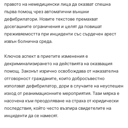
правото на немедицински лица да оказват спешна
първа помощ чрез автоматични външни
дефибрилатори. Новите текстове премахват
досегашните ограничения и целят да повишат
преживяемостта при инциденти със сърдечен арест
извън болнична среда.
Ключов аспект в приетите изменения е
декриминализирането на действията на оказващия
помощ. Законът изрично освобождава от наказателна
отговорност гражданите, които добросъвестно
използват дефибрилатор, дори в случаите на неуспешен
изход от реанимационните мероприятия. Тази мярка е
насочена към преодоляване на страха от юридически
последствия, който често възпира свидетелите на
инциденти да се намесят.