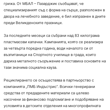
грижа. От МБАЛ – Пазарджик съобщават, че
специализираният съд с форма на сърце, разположен в
двора на лечебното заведение, е бил изпразнен в дните
преди Великденските празници.
За последните месеци са събрани над 83 килограма
пластмасови капачки. Кампанията, която се реализира
за четвърта поредна година, води началото си от
възпитаници на Спортното училище в града, които
дариха металното съоръжение и поставиха основите на
тази значима социална кауза.
Рециклирането се осъществява в партньорство с
компанията „ПМБ Индъстрис“. Всички генерирани
средства от предадените материали са целево
насочени за финансово подпомагане и подобряване на
условията в детските отделения на многопрофилната