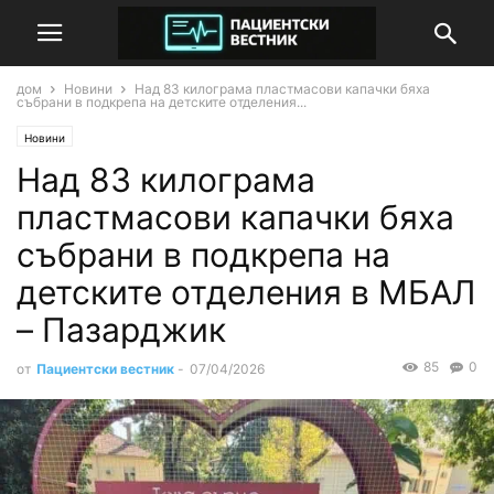
дом
Новини
Над 83 килограма пластмасови капачки бяха
събрани в подкрепа на детските отделения...
Новини
Над 83 килограма
пластмасови капачки бяха
събрани в подкрепа на
детските отделения в МБАЛ
– Пазарджик
85
0
от
Пациентски вестник
-
07/04/2026