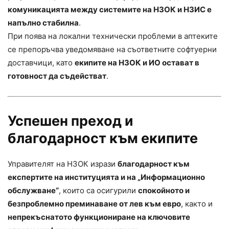
комуникацията между системите на НЗОК и НЗИС е
напълно стабилна
.
При поява на локални технически проблеми в аптеките
се препоръчва уведомяване на съответните софтуерни
доставчици, като
екипите на НЗОК и ИО остават в
готовност да съдействат
.
Успешен преход и
благодарност към екипите
Управителят на НЗОК изрази
благодарност към
експертите на институцията и на „Информационно
обслужване“
, които са осигурили
спокойното и
безпроблемно преминаване от лев към евро
, както и
непрекъснатото функциониране на ключовите