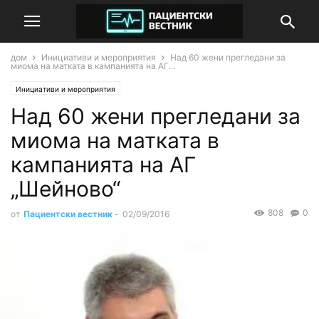
дом
Инициативи и мероприятия
Над 60 жени прегледани за
миома на матката в кампанията на АГ...
Инициативи и мероприятия
Над 60 жени прегледани за
миома на матката в
кампанията на АГ
„Шейново“
808
0
от
Пациентски вестник
-
02/09/2016