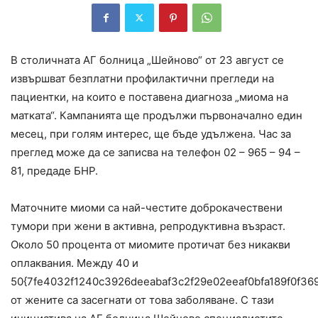
В столичната АГ болница „Шейново“ от 23 август се
извършват безплатни профилактични прегледи на
пациентки, на които е поставена диагноза „миома на
матката“. Кампанията ще продължи първоначално един
месец, при голям интерес, ще бъде удължена. Час за
преглед може да се записва на телефон 02 – 965 – 94 –
81, предаде БНР.
Маточните миоми са най-честите доброкачествени
тумори при жени в активна, репродуктивна възраст.
Около 50 процента от миомите протичат без никакви
оплаквания. Между 40 и
50{7fe4032f1240c3926deeabaf3c2f29e02eeaf0bfa189f0f36
от жените са засегнати от това заболяване. С тази