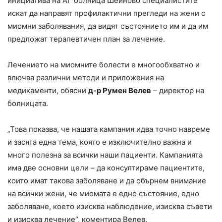
инициатива на АГ болница Шейново специалистите
искат да направят профилактични прегледи на жени с
миомни заболявания, да видят състоянието им и да им
предложат терапевтичен план за лечение.
Лечението на миомните болести е многообхватно и
влючва различни методи и приложения на
медикаменти, обясни
д-р Румен Велев
– директор на
болницата.
„Това показва, че нашата кампания идва точно навреме
и засяга една тема, която е изключително важна и
много полезна за всички наши пациенти. Кампанията
има две основни цели – да консултираме пациентите,
които имат такова заболяване и да обърнем внимание
на всички жени, че миомата е едно състояние, едно
заболяване, което изисква наблюдение, изисква съвети
и изисква лечение“, коментира Велев.