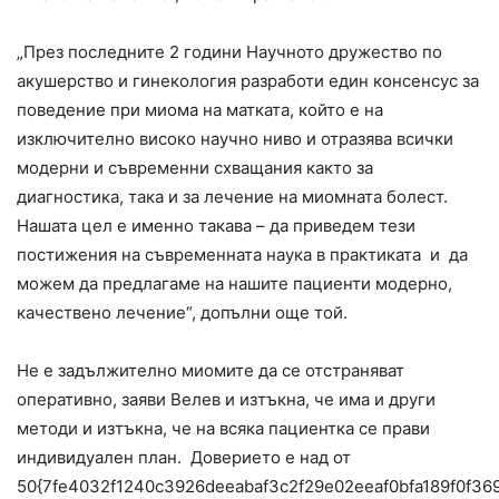
„През последните 2 години Научното дружество по
акушерство и гинекология разработи един консенсус за
поведение при миома на матката, който е на
изключително високо научно ниво и отразява всички
модерни и съвременни схващания както за
диагностика, така и за лечение на миомната болест.
Нашата цел е именно такава – да приведем тези
постижения на съвременната наука в практиката и да
можем да предлагаме на нашите пациенти модерно,
качествено лечение“, допълни още той.
Не е задължително миомите да се отстраняват
оперативно, заяви Велев и изтъкна, че има и други
методи и изтъкна, че на всяка пациентка се прави
индивидуален план. Доверието е над от
50{7fe4032f1240c3926deeabaf3c2f29e02eeaf0bfa189f0f36