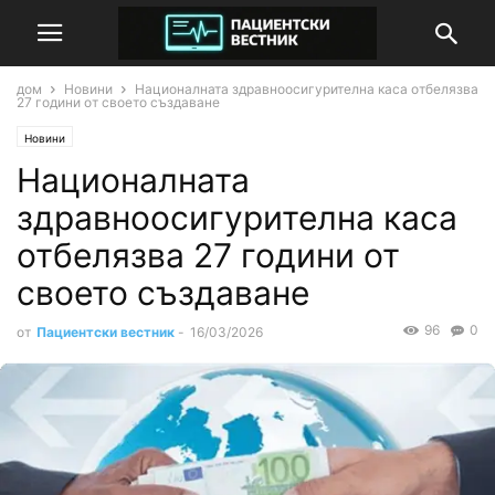
дом
Новини
Националната здравноосигурителна каса отбелязва
27 години от своето създаване
Новини
Националната
здравноосигурителна каса
отбелязва 27 години от
своето създаване
96
0
от
Пациентски вестник
-
16/03/2026