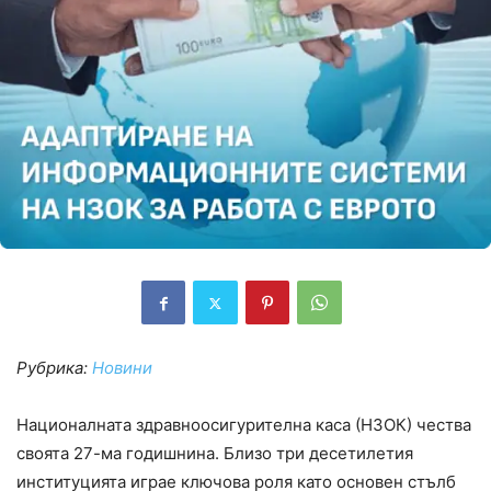
Рубрика:
Новини
Националната здравноосигурителна каса (НЗОК) чества
своята 27-ма годишнина. Близо три десетилетия
институцията играе ключова роля като основен стълб