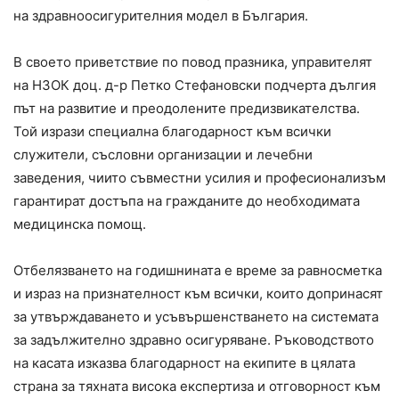
на здравноосигурителния модел в България.
В своето приветствие по повод празника, управителят
на НЗОК доц. д-р Петко Стефановски подчерта дългия
път на развитие и преодолените предизвикателства.
Той изрази специална благодарност към всички
служители, съсловни организации и лечебни
заведения, чиито съвместни усилия и професионализъм
гарантират достъпа на гражданите до необходимата
медицинска помощ.
Отбелязването на годишнината е време за равносметка
и израз на признателност към всички, които допринасят
за утвърждаването и усъвършенстването на системата
за задължително здравно осигуряване. Ръководството
на касата изказва благодарност на екипите в цялата
страна за тяхната висока експертиза и отговорност към