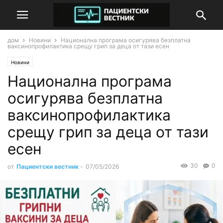
дом
Новини
Национална програма осигурява безплатна
ваксинопрофилактика срещу грип за деца от тази есен
Новини
Национална програма
осигурява безплатна
ваксинопрофилактика
срещу грип за деца от тази
есен
30
0
от
Пациентски вестник
-
07/05/2026