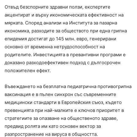
Отвъд безспорните здравни ползи, експертите
акцентират и върху икономическата ефективност на
мярката. Според анализи на Института за пазарна
икономика, разходите за обществото при една грипна
епидемия достигат до 145 млн. евро, генерирани
основно от временна нетрудоспособност на
родителите. Инвестицията в превантивни програми е
доказано разходоефективен подход с дългосрочен
положителен ефект.
Въвеждането на безплатна педиатрична противогрипна
ваксинация е в пълен синхрон със съвременните
медицински стандарти в Европейския съюз, където
превенцията при най-малките е ключов приоритет в
стратегиите за опазване на общественото здраве,
предвид ролята им като основен вектор за
разпространение на вируса в общността.