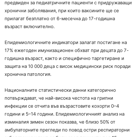
предвиден за педиатричните пациенти с придружаващи
хронични заболявания, при които ваксините ще се
прилагат безплатно от 6-месечна до 17-годишна
възраст включително.
Епидемиологичните индикатори залагат постигане на
17% ежегоден имунизационен обхват при децата до 7-
годишна възраст, както и специфично таргетиране и
защита на 10 000 деца с висок медицински риск поради
хронична патология.
Националните статистически данни категорично
потвърждават, че най-висока честота на грипни
инфекции се отчита във възрастовите кохорти 0–4
години и 5–14 години. Епидемиологичният анализ на
изминалия зимен сезон показва, че близо 50% от
амбулаторните прегледи по повод остри респираторни