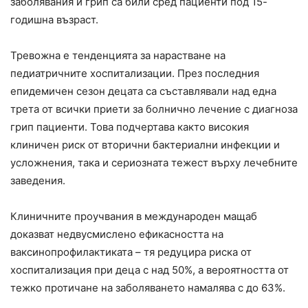
заболявания и грип са били сред пациенти под 15-
годишна възраст.
Тревожна е тенденцията за нарастване на
педиатричните хоспитализации. През последния
епидемичен сезон децата са съставлявали над една
трета от всички приети за болнично лечение с диагноза
грип пациенти. Това подчертава както високия
клиничен риск от вторични бактериални инфекции и
усложнения, така и сериозната тежест върху лечебните
заведения.
Клиничните проучвания в международен мащаб
доказват недвусмислено ефикасността на
ваксинопрофилактиката – тя редуцира риска от
хоспитализация при деца с над 50%, а вероятността от
тежко протичане на заболяването намалява с до 63%.