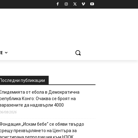
Е
Последни публикации
Епидемията от ебола в Демократична
република Конго: Очаква се броят на
заразените да надхвърли 4000
06/08/2026
Фондация „Искам бебе“ се обяви твърдо
срещу прехвърлянето на Центъра за
асистирана репродукция към НЗОК