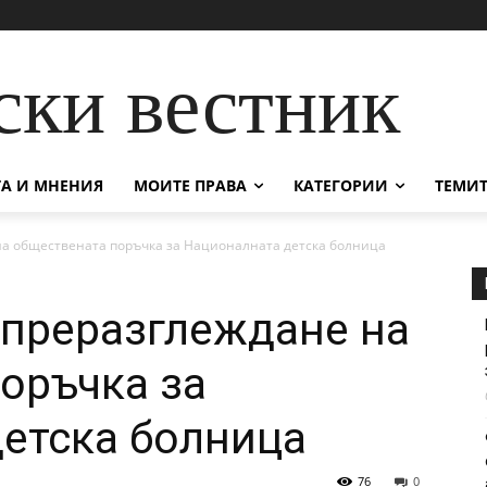
ски вестник
А И МНЕНИЯ
МОИТЕ ПРАВА
КАТЕГОРИИ
ТЕМИТ
на обществената поръчка за Националната детска болница
 преразглеждане на
оръчка за
етска болница
76
0