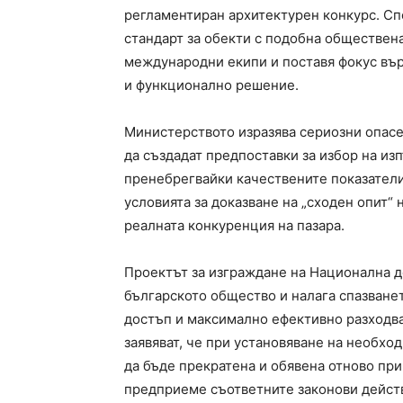
регламентиран архитектурен конкурс. Сп
стандарт за обекти с подобна обществена
международни екипи и поставя фокус въ
и функционално решение.
Министерството изразява сериозни опасе
да създадат предпоставки за избор на из
пренебрегвайки качествените показатели
условията за доказване на „сходен опит“
реалната конкуренция на пазара.
Проектът за изграждане на Национална д
българското общество и налага спазване
достъп и максимално ефективно разходва
заявяват, че при установяване на необх
да бъде прекратена и обявена отново пр
предприеме съответните законови действ