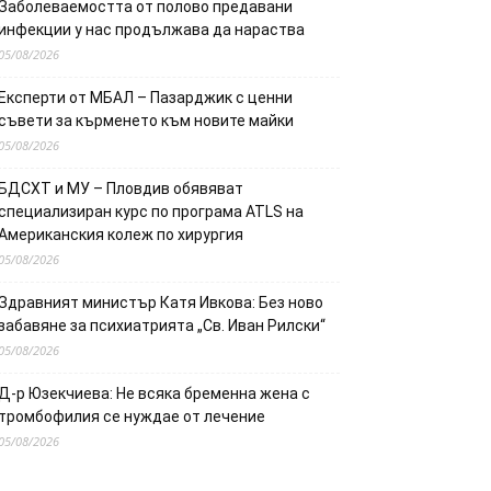
Заболеваемостта от полово предавани
инфекции у нас продължава да нараства
05/08/2026
Експерти от МБАЛ – Пазарджик с ценни
съвети за кърменето към новите майки
05/08/2026
БДСХТ и МУ – Пловдив обявяват
специализиран курс по програма ATLS на
Американския колеж по хирургия
05/08/2026
Здравният министър Катя Ивкова: Без ново
забавяне за психиатрията „Св. Иван Рилски“
05/08/2026
Д-р Юзекчиева: Не всяка бременна жена с
тромбофилия се нуждае от лечение
05/08/2026