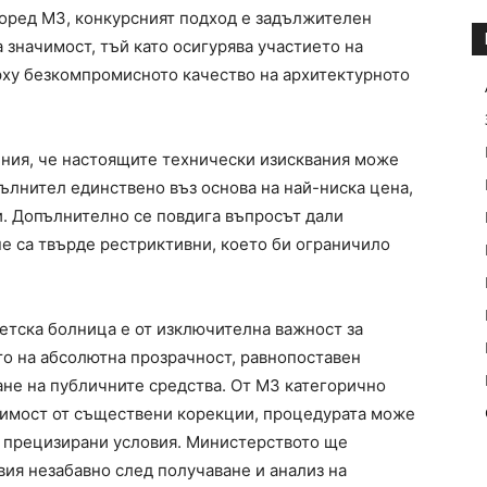
оред МЗ, конкурсният подход е задължителен
 значимост, тъй като осигурява участието на
рху безкомпромисното качество на архитектурното
ния, че настоящите технически изисквания може
пълнител единствено въз основа на най-ниска цена,
. Допълнително се повдига въпросът дали
 не са твърде рестриктивни, което би ограничило
етска болница е от изключителна важност за
то на абсолютна прозрачност, равнопоставен
не на публичните средства. От МЗ категорично
одимост от съществени корекции, процедурата може
и прецизирани условия. Министерството ще
ия незабавно след получаване и анализ на