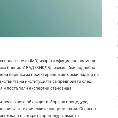
авеопазването (МЗ) изпрати официално писмо до
ска болница“ ЕАД (ЗИКДБ), изисквайки подробна
ена поръчка за проектиране и авторски надзор на
йствията на институцията са предприети след
я и постъпили експертни становища.
ъпроса, които обхващат избора на процедура,
лащанията и техническите спецификации. Основен
ровеждане на открита процедура, вместо