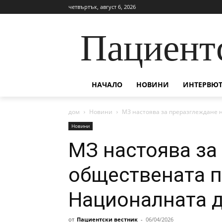
четвъртък, август 6, 2026
Пациент
НАЧАЛО
НОВИНИ
ИНТЕРВЮТ
дом
Новини
МЗ настоява за преразглеждане 
Новини
МЗ настоява за
обществената п
Националната д
от
Пациентски вестник
-
06/04/2026