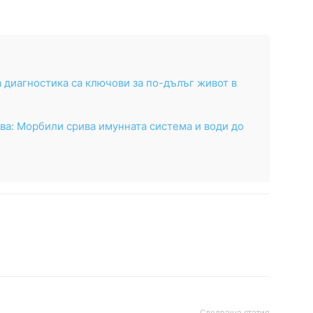
 диагностика са ключови за по-дълъг живот в
а: Морбили срива имунната система и води до