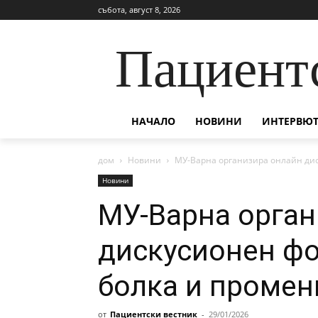
събота, август 8, 2026
Пациент
НАЧАЛО
НОВИНИ
ИНТЕРВЮТ
дом
Новини
МУ-Варна организира онлайн дис
Новини
МУ-Варна орган
дискусионен фо
болка и промен
от
Пациентски вестник
-
29/01/2026