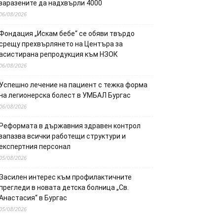
заразените да надхвърли 4000
06/08/2026
Фондация „Искам бебе“ се обяви твърдо
срещу прехвърлянето на Центъра за
асистирана репродукция към НЗОК
06/08/2026
Успешно лечение на пациент с тежка форма
на легионерска болест в УМБАЛ Бургас
06/08/2026
Реформата в държавния здравен контрол
запазва всички работещи структури и
експертния персонал
05/08/2026
Засилен интерес към профилактичните
прегледи в новата детска болница „Св.
Анастасия“ в Бургас
05/08/2026