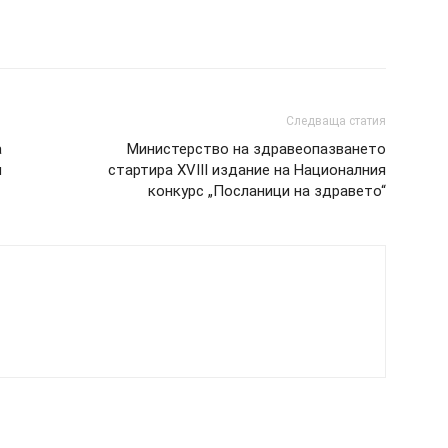
Следваща статия
а
Министерство на здравеопазването
и
стартира XVIII издание на Националния
конкурс „Посланици на здравето“