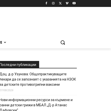
Е
Последни публикации
Доц. д-р Узунова: Общопрактикуващите
лекари да се запознаят с указанията на НЗОК
за детските противогрипни ваксини
07/08/2026
Нови информационни ресурси за кърмене и
ранни детски грижи в МБАЛ „Д-р Атанас
Дафовски“