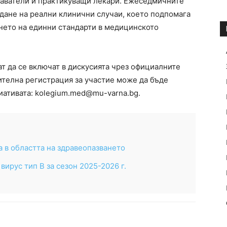
даватели и практикуващи лекари. Ежеседмичните
дане на реални клинични случаи, което подпомага
нето на единни стандарти в медицинското
т да се включат в дискусията чрез официалните
ителна регистрация за участие може да бъде
иативата:
kolegium.med@mu-varna.bg
.
а в областта на здравеопазването
вирус тип B за сезон 2025-2026 г.