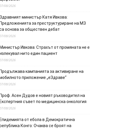
07/08/2026
Здравният министър Катя Ивкова:
Предложенията за преструктуриране на МЗ
са основа за обществен дебат
07/08/2026
Министър Ивкова: Страхът от промяната не е
излекувал нито един пациент
07/08/2026
Продължава кампанията за активиране на
мобилното приложение „еЗдраве“
07/08/2026
Проф. Асен Дудов е новият ръководител на
Експертния съвет по медицинска онкология
07/08/2026
Епидемията от ебола в Демократична
република Конго: Очаква се броят на