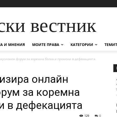
ски вестник
А И МНЕНИЯ
МОИТЕ ПРАВА
КАТЕГОРИИ
ТЕМИТ
кусионен форум за коремна болка и промени в дефекацията
изира онлайн
рум за коремна
и в дефекацията
129
0