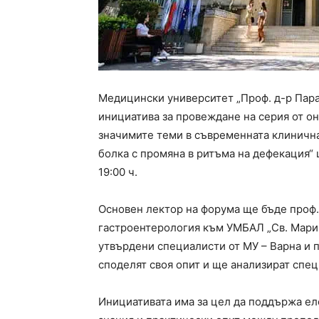
Медицински университет „Проф. д-р Пара
инициатива за провеждане на серия от о
значимите теми в съвременната клинична
болка с промяна в ритъма на дефекация“ щ
19:00 ч.
Основен лектор на форума ще бъде проф. 
гастроентерология към УМБАЛ „Св. Марин
утвърдени специалисти от МУ – Варна и 
споделят своя опит и ще анализират спе
Инициативата има за цел да поддържа е