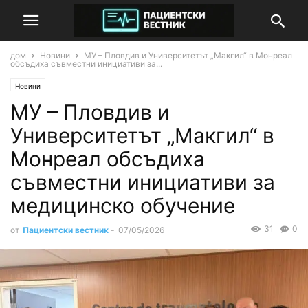
дом
Новини
МУ – Пловдив и Университетът „Макгил“ в Монреал
обсъдиха съвместни инициативи за...
Новини
МУ – Пловдив и
Университетът „Макгил“ в
Монреал обсъдиха
съвместни инициативи за
медицинско обучение
31
0
от
Пациентски вестник
-
07/05/2026