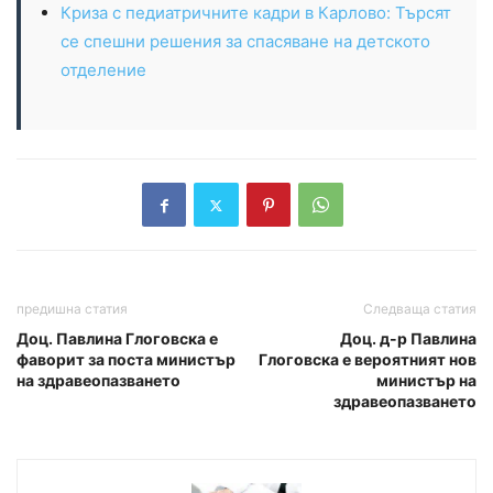
Криза с педиатричните кадри в Карлово: Търсят
се спешни решения за спасяване на детското
отделение
предишна статия
Следваща статия
Доц. Павлина Глоговска е
Доц. д-р Павлина
фаворит за поста министър
Глоговска е вероятният нов
на здравеопазването
министър на
здравеопазването