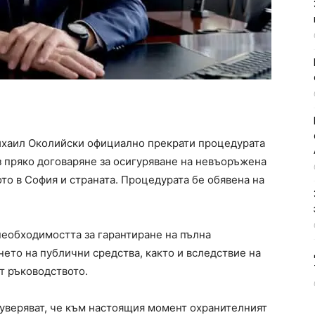
ихаил Околийски официално прекрати процедурата
з пряко договаряне за осигуряване на невъоръжена
то в София и страната. Процедурата бе обявена на
необходимостта за гарантиране на пълна
ето на публични средства, както и вследствие на
от ръководството.
уверяват, че към настоящия момент охранителният