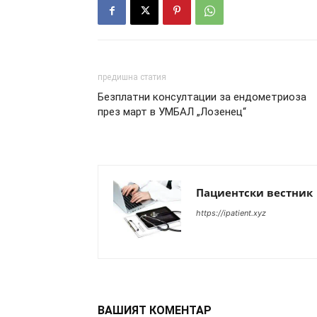
предишна статия
Безплатни консултации за ендометриоза
през март в УМБАЛ „Лозенец“
Пациентски вестник
https://ipatient.xyz
ВАШИЯТ КОМЕНТАР