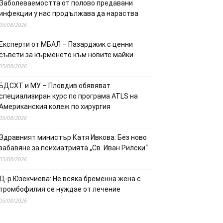
Заболеваемостта от полово предавани
инфекции у нас продължава да нараства
05/08/2026
Експерти от МБАЛ – Пазарджик с ценни
съвети за кърменето към новите майки
05/08/2026
БДСХТ и МУ – Пловдив обявяват
специализиран курс по програма ATLS на
Американския колеж по хирургия
05/08/2026
Здравният министър Катя Ивкова: Без ново
забавяне за психиатрията „Св. Иван Рилски“
05/08/2026
Д-р Юзекчиева: Не всяка бременна жена с
тромбофилия се нуждае от лечение
05/08/2026