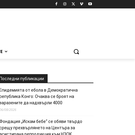
Е
Последни публикации
Епидемията от ебола в Демократична
република Конго: Очаква се броят на
заразените да надхвърли 4000
06/08/2026
Фондация „Искам бебе“ се обяви твърдо
срещу прехвърлянето на Центъра за
асистирана репродукция към НЗОК