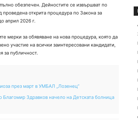
пълно обезпечен. Дейностите се извършват по
д проведена открита процедура по Закона за
о април 2026 г.
 мерки за обявяване на нова процедура, която да
вено участие на всички заинтересовани кандидати,
я за публичност.
иоза през март в УМБАЛ „Лозенец“
р Благомир Здравков начело на Детската болница