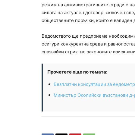
режим на административните сгради е на
силата на актуален договор, сключен сле
обществените поръчки, който е валиден д
Ведомството ще предприеме необходимите
осигури конкурентна среда и равнопоста
спазвайки стриктно законовите изисквани
Прочетете още по темата:
Безплатни консултации за ендометр
Министър Околийски възстанови д-