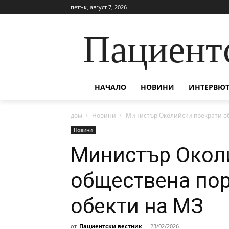
петък, август 7, 2026
Пациент
НАЧАЛО
НОВИНИ
ИНТЕРВЮТ
дом
Новини
Министър Околийски прекрати об
Новини
Министър Окол
обществена пор
обекти на МЗ
от
Пациентски вестник
-
23/02/2026