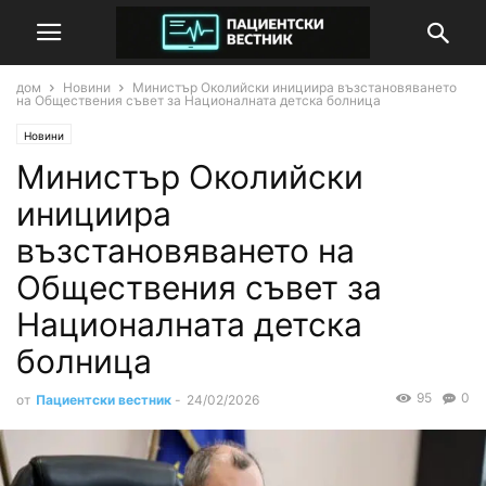
дом
Новини
Министър Околийски инициира възстановяването
на Обществения съвет за Националната детска болница
Новини
Министър Околийски
инициира
възстановяването на
Обществения съвет за
Националната детска
болница
95
0
от
Пациентски вестник
-
24/02/2026