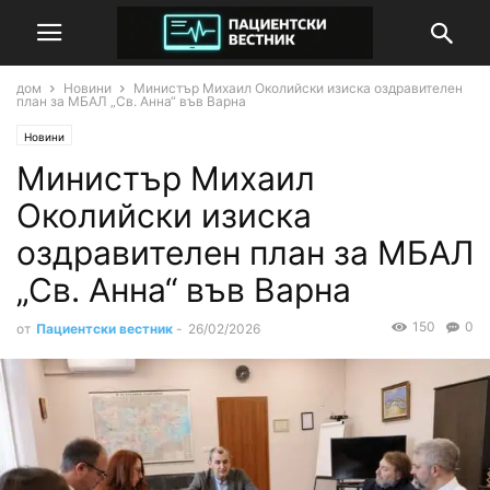
дом
Новини
Министър Михаил Околийски изиска оздравителен
план за МБАЛ „Св. Анна“ във Варна
Новини
Министър Михаил
Околийски изиска
оздравителен план за МБАЛ
„Св. Анна“ във Варна
150
0
от
Пациентски вестник
-
26/02/2026