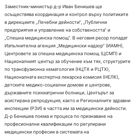
Заместник-министър д-р Иван Бенишев ще
осъществява координация и контрол върху политиките
в дирекциите „Лечебни дейности“, „Публични
предприятия и управление на собствеността“ и
„Спешна медицинска помощ“. В неговия ресор попадат
Изпълнителна агенция „Медицински надзор“ (ИАМН),
Центровете за спешна медицинска помощ (ЦСМП) и
Националният център за обучение към тях, структурите
по трансфузионна хематология (НЦТХ и РЦТХ),
Националната експертна лекарска комисия (НЕЛК),
детските медико-социални домове и центрове,
държавните психиатрични болници, Центърът за
асистирана репродукция, както и Регионалните здравни
инспекции (РЗИ) в частта им за медицински дейности.
Д-р Бенишев поема и процеса по признаване на
професионални квалификации по регулирани
медицински професии в системата на