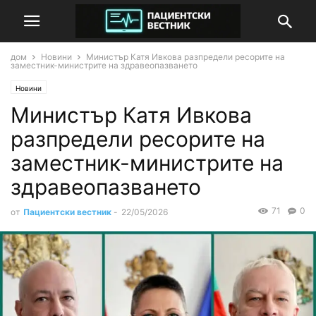
дом
Новини
Министър Катя Ивкова разпредели ресорите на
заместник-министрите на здравеопазването
Новини
Министър Катя Ивкова
разпредели ресорите на
заместник-министрите на
здравеопазването
71
0
от
Пациентски вестник
-
22/05/2026