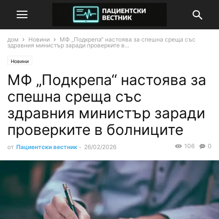
дом
Новини
МФ „Подкрепа“ настоява за спешна среща със
здравния министър заради проверките в...
Новини
МФ „Подкрепа“ настоява за
спешна среща със
здравния министър заради
проверките в болниците
106
0
от
Пациентски вестник
-
26/02/2026