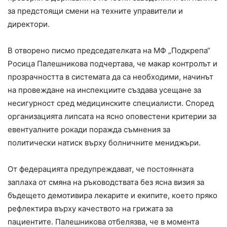
за предстоящи смени на техните управители и
директори.
В отворено писмо председателката на МФ „Подкрепа“
Росица Палешникова подчертава, че макар контролът и
прозрачността в системата да са необходими, начинът
на провеждане на инспекциите създава усещане за
несигурност сред медицинските специалисти. Според
организацията липсата на ясно оповестени критерии за
евентуалните рокади поражда съмнения за
политически натиск върху болничните мениджъри.
От федерацията предупреждават, че постоянната
заплаха от смяна на ръководствата без ясна визия за
бъдещето демотивира лекарите и екипите, което пряко
рефлектира върху качеството на грижата за
пациентите. Палешникова отбелязва, че в момента