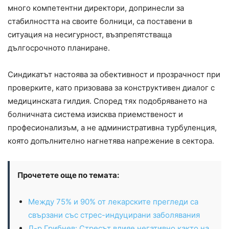
много компетентни директори, допринесли за
стабилността на своите болници, са поставени в
ситуация на несигурност, възпрепятстваща
дългосрочното планиране.
Синдикатът настоява за обективност и прозрачност при
проверките, като призовава за конструктивен диалог с
медицинската гилдия. Според тях подобряването на
болничната система изисква приемственост и
професионализъм, а не административна турбуленция,
която допълнително нагнетява напрежение в сектора.
Прочетете още по темата:
Между 75% и 90% от лекарските прегледи са
свързани със стрес-индуцирани заболявания
Д-р Грибнев: Стресът влияе негативно както на