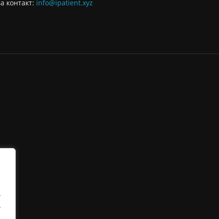
За контaкт:
info@ipatient.xyz
.
.