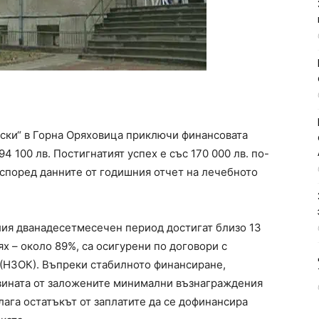
ски“ в Горна Оряховица приключи финансовата
4 100 лв. Постигнатият успех е със 170 000 лв. по-
, според данните от годишния отчет на лечебното
ия дванадесетмесечен период достигат близо 13
ях – около 89%, са осигурени по договори с
(НЗОК). Въпреки стабилното финансиране,
овината от заложените минимални възнаграждения
лага остатъкът от заплатите да се дофинансира