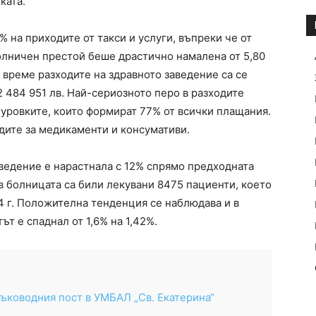
ката.
% на приходите от такси и услуги, въпреки че от
болничен престой беше драстично намалена от 5,80
о време разходите на здравното заведение са се
 484 951 лв. Най-сериозното перо в разходите
гуровките, които формират 77% от всички плащания.
одите за медикаменти и консумативи.
аведение е нарастнала с 12% спрямо предходната
 в болницата са били лекувани 8475 пациенти, което
4 г. Положителна тенденция се наблюдава и в
т е спаднал от 1,6% на 1,42%.
ръководния пост в УМБАЛ „Св. Екатерина“