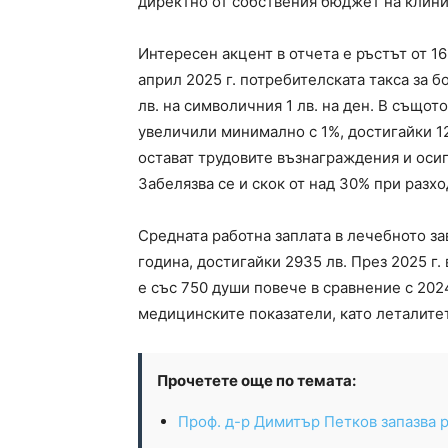
директно от собствения бюджет на клини
Интересен акцент в отчета е ръстът от 16
април 2025 г. потребителската такса за 
лв. на символичния 1 лв. на ден. В същот
увеличили минимално с 1%, достигайки 12
остават трудовите възнаграждения и оси
Забелязва се и скок от над 30% при разх
Средната работна заплата в лечебното з
година, достигайки 2935 лв. През 2025 г.
е със 750 души повече в сравнение с 202
медицинските показатели, като леталитетъ
Прочетете още по темата:
Проф. д-р Димитър Петков запазва 