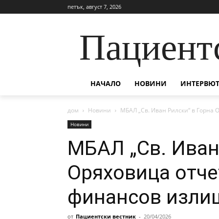
петък, август 7, 2026
Пациент
НАЧАЛО
НОВИНИ
ИНТЕРВЮТ
дом
Новини
МБАЛ „Св. Иван Рилски“ в Горна 
Новини
МБАЛ „Св. Иван
Оряховица отче
финансов излиш
от
Пациентски вестник
-
20/04/2026