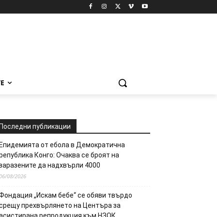
Е
Последни публикации
Епидемията от ебола в Демократична
република Конго: Очаква се броят на
заразените да надхвърли 4000
06/08/2026
Фондация „Искам бебе“ се обяви твърдо
срещу прехвърлянето на Центъра за
асистирана репродукция към НЗОК