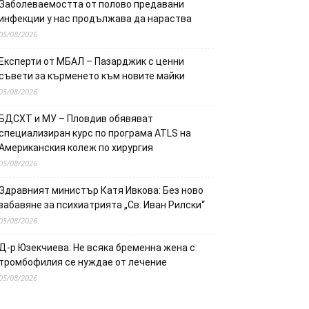
Заболеваемостта от полово предавани
инфекции у нас продължава да нараства
05/08/2026
Експерти от МБАЛ – Пазарджик с ценни
съвети за кърменето към новите майки
05/08/2026
БДСХТ и МУ – Пловдив обявяват
специализиран курс по програма ATLS на
Американския колеж по хирургия
05/08/2026
Здравният министър Катя Ивкова: Без ново
забавяне за психиатрията „Св. Иван Рилски“
05/08/2026
Д-р Юзекчиева: Не всяка бременна жена с
тромбофилия се нуждае от лечение
05/08/2026