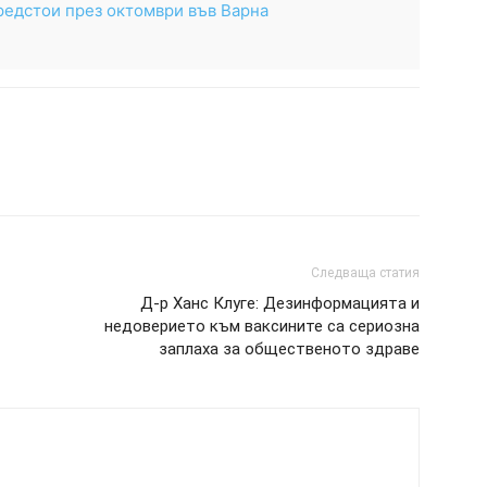
редстои през октомври във Варна
Следваща статия
Д-р Ханс Клуге: Дезинформацията и
недоверието към ваксините са сериозна
заплаха за общественото здраве