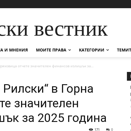
ски вестник
А И МНЕНИЯ
МОИТЕ ПРАВА
КАТЕГОРИИ
ТЕМИТ
Оряховица отчете значителен финансов излишък за...
 Рилски“ в Горна
те значителен
ък за 2025 година
171
0