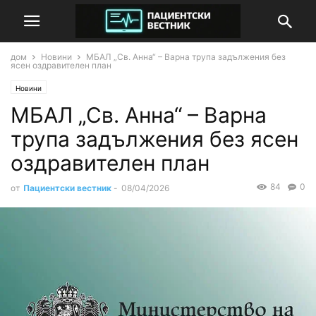
дом
Новини
МБАЛ „Св. Анна“ – Варна трупа задължения без
ясен оздравителен план
Новини
МБАЛ „Св. Анна“ – Варна
трупа задължения без ясен
оздравителен план
84
0
от
Пациентски вестник
-
08/04/2026