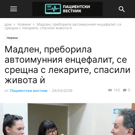
дом
Новини
Мадлен, преборила автоимунния енцефалит, се
срещна с лекарите, спасили живота ѝ
Новини
Мадлен, преборила
автоимунния енцефалит, се
срещна с лекарите, спасили
живота ѝ
142
0
от
Пациентски вестник
-
24/04/2026