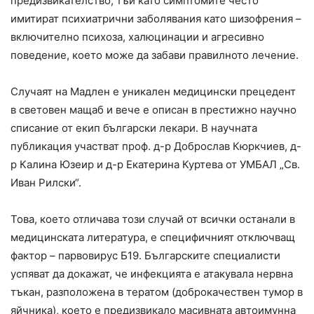
предизвикателство, тъй като симптомите често
имитират психиатрични заболявания като шизофрения –
включително психоза, халюцинации и агресивно
поведение, което може да забави правилното лечение.
Случаят на Мадлен е уникален медицински прецедент
в световен мащаб и вече е описан в престижно научно
списание от екип български лекари. В научната
публикация участват проф. д-р Доброслав Кюркчиев, д-
р Калина Юзеир и д-р Екатерина Куртева от УМБАЛ „Св.
Иван Рилски“.
Това, което отличава този случай от всички останали в
медицинската литература, е специфичният отключващ
фактор – парвовирус Б19. Българските специалисти
успяват да докажат, че инфекцията е атакувала нервна
тъкан, разположена в тератом (доброкачествен тумор в
яйчника), което е предизвикало масивната автоимунна