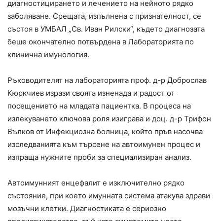
диагностицирането и лечението на нейното рядко
заболяване. Срещата, изпълнена с признателност, се
състоя в УМБАЛ „Св. Иван Рилски“, където диагнозата
беше окончателно потвърдена в Лабораторията по
клинична имунология.
Ръководителят на лабораторията проф. д-р Доброслав
Кюркчиев изрази своята изненада и радост от
посещението на младата пациентка. В процеса на
излекуването ключова роля изиграва и доц. д-р Трифон
Вълков от Инфекциозна болница, който пръв насочва
изследванията към търсене на автоимунен процес и
изпраща нужните проби за специализиран анализ.
Автоимунният енцефалит е изключително рядко
състояние, при което имунната система атакува здрави
мозъчни клетки. Диагностиката е сериозно