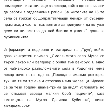
помещения и за жилище за лекаря, който ще се съгласи
да работи в отдалечения район. За жителите на 18-те
села се грижат общопрактикуващи лекари от съседни
практики, а част от пациентите са принудени да пътуват
десетки километра до най-близкото джипи“, допълва
публикацията.
Информацията подкрепя и материал на „Труд“, който
дава конкретен пример. „Смолянското село Мугла си
търси лекар или фелдшер с обяви във фейсбук. В едно
от най-високо разположените села в Родопите няма
лекар вече пета година. „Последно имахме докторка
тук, но тя си тръгна и оттогава няма желаещи. Идвали
са за тези години двама-трима да видят условията, но
се отказват заради малкия брой пациенти“, каза
кметицата на Мугла Даниела Кубинска“, пише
ежедневникът.