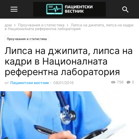
дом
Проучвания и статистика
Липса на джипита, липса на кадри
в Националната референтна лаборатория
Проучвания и статистика
Липса на джипита, липса на
кадри в Националната
референтна лаборатория
756
0
от
Пациентски вестник
-
08/01/2016