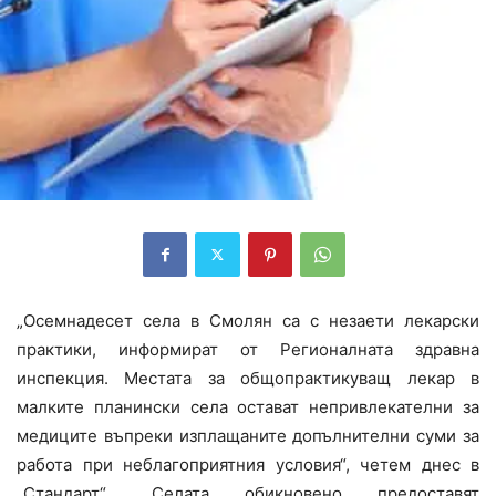
„Осемнадесет села в Смолян са с незаети лекарски
практики, информират от Регионалната здравна
инспекция. Местата за общопрактикуващ лекар в
малките планински села остават непривлекателни за
медиците въпреки изплащаните допълнителни суми за
работа при неблагоприятния условия“, четем днес в
„Стандарт“. „Селата обикновено предоставят