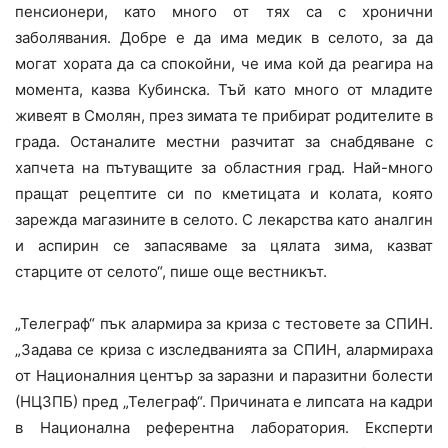
пенсионери, като много от тях са с хронични
заболявания. Добре е да има медик в селото, за да
могат хората да са спокойни, че има кой да реагира на
момента, казва Кубинска. Тъй като много от младите
живеят в Смолян, през зимата те прибират родителите в
града. Останалите местни разчитат за снабдяване с
хапчета на пътуващите за областния град. Най-много
пращат рецептите си по кметицата и колата, която
зарежда магазините в селото. С лекарства като аналгин
и аспирин се запасяваме за цялата зима, казват
старците от селото“, пише още вестникът.
„Телеграф“ пък алармира за криза с тестовете за СПИН.
„Задава се криза с изследванията за СПИН, алармираха
от Националния център за заразни и паразитни болести
(НЦЗПБ) пред „Телеграф“. Причината е липсата на кадри
в Национална референтна лаборатория. Експерти