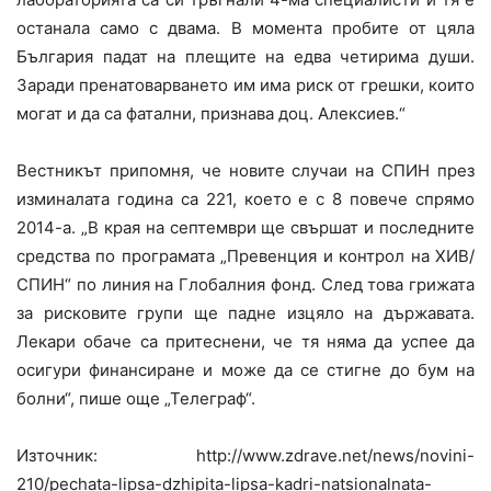
останала само с двама. В момента пробите от цяла
България падат на плещите на едва четирима души.
Заради пренатоварването им има риск от грешки, които
могат и да са фатални, признава доц. Алексиев.“
Вестникът припомня, че новите случаи на СПИН през
изминалата година са 221, което е с 8 повече спрямо
2014-а. „В края на септември ще свършат и последните
средства по програмата „Превенция и контрол на ХИВ/
СПИН“ по линия на Глобалния фонд. След това грижата
за рисковите групи ще падне изцяло на държавата.
Лекари обаче са притеснени, че тя няма да успее да
осигури финансиране и може да се стигне до бум на
болни“, пише още „Телеграф“.
Източник: http://www.zdrave.net/news/novini-
210/pechata-lipsa-dzhipita-lipsa-kadri-natsionalnata-