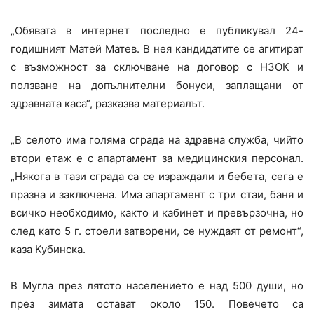
„Обявата в интернет последно е публикувал 24-
годишният Матей Матев. В нея кандидатите се агитират
с възможност за сключване на договор с НЗОК и
ползване на допълнителни бонуси, заплащани от
здравната каса“, разказва материалът.
„В селото има голяма сграда на здравна служба, чийто
втори етаж е с апартамент за медицинския персонал.
„Някога в тази сграда са се израждали и бебета, сега е
празна и заключена. Има апартамент с три стаи, баня и
всичко необходимо, както и кабинет и превързочна, но
след като 5 г. стоели затворени, се нуждаят от ремонт“,
каза Кубинска.
В Мугла през лятото населението е над 500 души, но
през зимата остават около 150. Повечето са