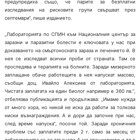
предупредиха също, че парите за безплатни
изследвания на рисковите групи свършват през
септември“, пише изданието.
„Лабораторията по СПИН към Националния център за
заразни и паразитни болести е ключовата у нас при
доказването на смъртоносната зараза и лечението й. В
нея се изследват всички проби от страната. Там се
проследява и терапията на болните. Заради мизерното
заплащане обаче работещите в нея напускат масово,
съобщи доц. Ивайло Алексиев от лабораторията.
Чистата заплатата на един биолог например е 360 лв.“,
отбелязва публикацията и продължава: „Имаме нужда
от много хора, но никой не иска да работи за толкова
ниски възнаграждения. А и дори да започне при нас,
след време напуска“, посочи той. Заради хроничния
проблем със заплатите преди 2 г. само за месец от
лабораторията са си тръгнали 4-ма специалисти и тя е