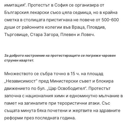
имитация“. Протестът в София се организира от
Българския лекарски съюз цяла седмица, но в крайна
сметка в столицата пристигнаха не повече от 500-600
души от районните колегии във Враца, Пловдив,
Търговище, Стара Загора, Плевен и Ловеч.
За доброто настроение на протестиращите се погрижи чаровен
струнен квартет.
Множеството се събра точно в 15 ч. на площад
„Независимост“ пред Министерски съвет и блокира
движението по бул. „Цар Освободител“. Протестът
започна с националния химн и едноминутно мълчание в
памет на загиналите при терористични атаки. Със
същата минута бяха почетени и жертвите на здравните
реформи през последната година.