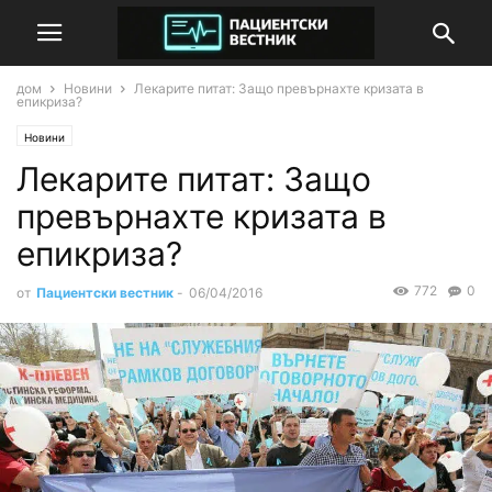
дом
Новини
Лекарите питат: Защо превърнахте кризата в
епикриза?
Новини
Лекарите питат: Защо
превърнахте кризата в
епикриза?
772
0
от
Пациентски вестник
-
06/04/2016