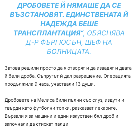
ДРОБОВЕТЕ Й НЯМАШЕ ДА СЕ
ВЪЗСТАНОВЯТ. ЕДИНСТВЕНАТА Й
НАДЕЖДА БЕШЕ
ТРАНСПЛАНТАЦИЯ“
, ОБЯСНЯВА
Д-Р ФЪРГЮСЪН, ШЕФ НА
БОЛНИЦАТА.
Затова решили просто да я отворят и да извадят и двата
й бели дроба. Съпругът й дал разрешение. Операцията
продължила 9 часа, участвали 13 души.
Дробовете на Мелиса били пълни със слуз, издути и
твърди като футболни топки, разказват лекарите.
Вързали я за машини и един изкуствен бял дроб и
започнали да стискат палци.