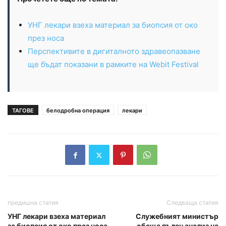
УНГ лекари взеха материал за биопсия от око
през носа
Перспективите в дигиталното здравеопазване
ще бъдат показани в рамките на Webit Festival
ТАГОВЕ
белодробна операция
лекари
предишна статия
Следваща статия
УНГ лекари взеха материал
Служебният министър
за биопсия от око през носа
обеща пълен анализ на