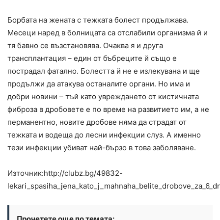
Борбата на жената с тежката болест продължава.
Месеци наред в болницата са отслабили организма й и
тя бавно се възстановява. Очаква я и друга
трансплантация – един от бъбреците й също е
пострадал фатално. Болестта й не е излекувана и ще
продължи да атакува останалите органи. Но има и
добри новини – тъй като увреждането от кистичната
фиброза в дробовете е по време на развитието им, а не
перманентно, новите дробове няма да страдат от
тежката и водеща до лесни инфекции слуз. А именно
тези инфекции убиват най-бързо в това заболяване.
Източник:http://clubz.bg/49832-
lekari_spasiha_jena_kato_j_mahnaha_belite_drobove_za_6_dn
Прочетете още по темата: