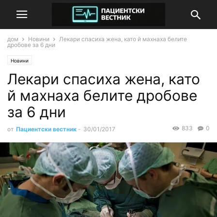
дом
Новини
Лекари спасиха жена, като й махнаха белите
дробове за 6 дни
Новини
Лекари спасиха жена, като
й махнаха белите дробове
за 6 дни
833
0
от
Пациентски вестник
-
30/01/2017