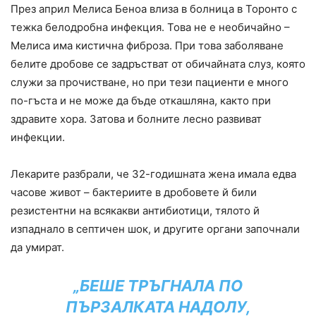
През април Мелиса Беноа влиза в болница в Торонто с
тежка белодробна инфекция. Това не е необичайно –
Мелиса има кистична фиброза. При това заболяване
белите дробове се задръстват от обичайната слуз, която
служи за прочистване, но при тези пациенти е много
по-гъста и не може да бъде откашляна, както при
здравите хора. Затова и болните лесно развиват
инфекции.
Лекарите разбрали, че 32-годишната жена имала едва
часове живот – бактериите в дробовете й били
резистентни на всякакви антибиотици, тялото й
изпаднало в септичен шок, и другите органи започнали
да умират.
„БЕШЕ ТРЪГНАЛА ПО
ПЪРЗАЛКАТА НАДОЛУ,