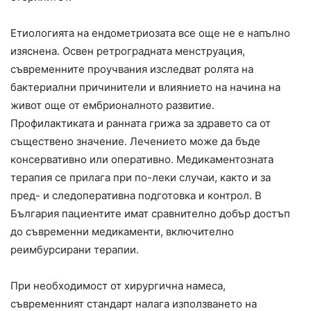
Етиологията на ендометриозата все още не е напълно
изяснена. Освен ретроградната менструация,
съвременните проучвания изследват ролята на
бактериални причинители и влиянието на начина на
живот още от ембрионалното развитие.
Профилактиката и ранната грижа за здравето са от
съществено значение. Лечението може да бъде
консервативно или оперативно. Медикаментозната
терапия се прилага при по-леки случаи, както и за
пред- и следоперативна подготовка и контрол. В
България пациентите имат сравнително добър достъп
до съвременни медикаменти, включително
реимбурсирани терапии.
При необходимост от хирургична намеса,
съвременният стандарт налага използването на