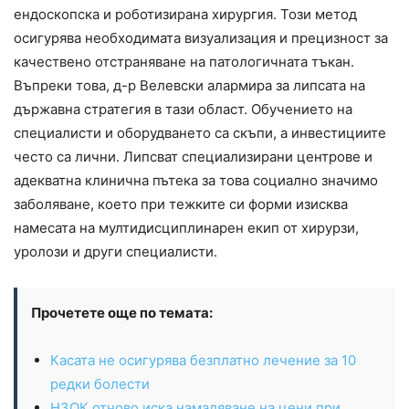
ендоскопска и роботизирана хирургия. Този метод
осигурява необходимата визуализация и прецизност за
качествено отстраняване на патологичната тъкан.
Въпреки това, д-р Велевски алармира за липсата на
държавна стратегия в тази област. Обучението на
специалисти и оборудването са скъпи, а инвестициите
често са лични. Липсват специализирани центрове и
адекватна клинична пътека за това социално значимо
заболяване, което при тежките си форми изисква
намесата на мултидисциплинарен екип от хирурзи,
уролози и други специалисти.
Прочетете още по темата:
Касата не осигурява безплатно лечение за 10
редки болести
НЗОК отново иска намаляване на цени при