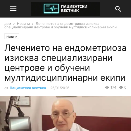
дом
Новини
Лечението на ендометриоза изисква
специализирани центрове и обучени мултидисциплинарни екипи
Новини
Лечението на ендометриоза
изисква специализирани
центрове и обучени
мултидисциплинарни екипи
174
0
от
Пациентски вестник
-
26/01/2026