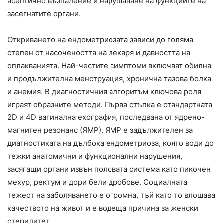
асептично възпаление и нарушаване на функциите на
засегнатите органи.
Откриването на ендометриозата зависи до голяма
степен от насочеността на лекаря и давността на
оплакванията. Най-честите симптоми включват обилна
и продължителна менструация, хронична тазова болка
и анемия. В диагностичния алгоритъм ключова роля
играят образните методи. Първа стъпка е стандартната
2D и 4D вагинална ехография, последвана от ядрено-
магнитен резонанс (ЯМР). ЯМР е задължителен за
диагностиката на дълбока ендометриоза, която води до
тежки анатомични и функционални нарушения,
засягащи органи извън половата система като пикочен
мехур, ректум и дори бели дробове. Социалната
тежест на заболяването е огромна, тъй като то влошава
качеството на живот и е водеща причина за женски
стерилитет.