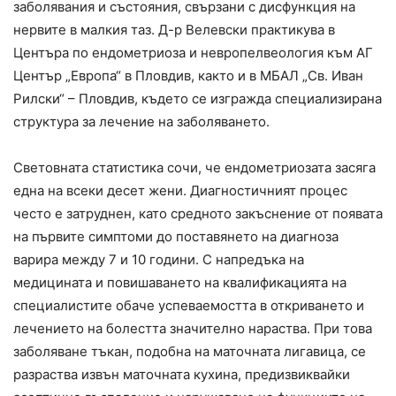
заболявания и състояния, свързани с дисфункция на
нервите в малкия таз. Д-р Велевски практикува в
Центъра по ендометриоза и невропелвеология към АГ
Център „Европа“ в Пловдив, както и в МБАЛ „Св. Иван
Рилски“ – Пловдив, където се изгражда специализирана
структура за лечение на заболяването.
Световната статистика сочи, че ендометриозата засяга
една на всеки десет жени. Диагностичният процес
често е затруднен, като средното закъснение от появата
на първите симптоми до поставянето на диагноза
варира между 7 и 10 години. С напредъка на
медицината и повишаването на квалификацията на
специалистите обаче успеваемостта в откриването и
лечението на болестта значително нараства. При това
заболяване тъкан, подобна на маточната лигавица, се
разраства извън маточната кухина, предизвиквайки