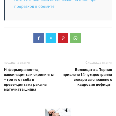
преразход в обемите
предишна статия
Следваща статия
Информираността,
Болницата в Перник
ваксинацията и скринингът
привлече 14 чуждестранни
– трите стълба в
лекари за справяне с
превенцията на рака на
кадровия дефицит
маточната шийка