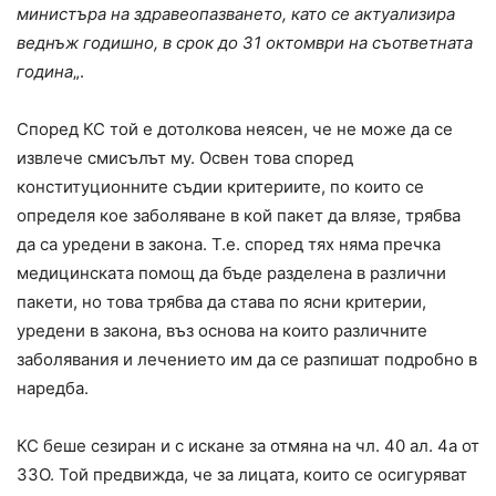
министъра на здравеопазването, като се актуализира
веднъж годишно, в срок до 31 октомври на съответната
година
„.
Според КС той е дотолкова неясен, че не може да се
извлече смисълът му. Освен това според
конституционните съдии критериите, по които се
определя кое заболяване в кой пакет да влязе, трябва
да са уредени в закона. Т.е. според тях няма пречка
медицинскaта помощ да бъде разделена в различни
пакети, но това трябва да става по ясни критерии,
уредени в закона, въз основа на които различните
заболявания и лечението им да се разпишат подробно в
наредба.
КС беше сезиран и с искане за отмяна на чл. 40 ал. 4а от
ЗЗО. Той предвижда, че за лицата, които се осигуряват