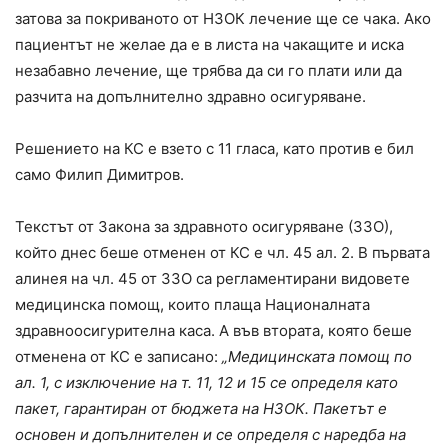
затова за покриваното от НЗОК лечение ще се чака. Ако
пациентът не желае да е в листа на чакащите и иска
незабавно лечение, ще трябва да си го плати или да
разчита на допълнително здравно осигуряване.
Решението на КС е взето с 11 гласа, като против е бил
само Филип Димитров.
Текстът от Закона за здравното осигуряване (ЗЗО),
който днес беше отменен от КС е чл. 45 ал. 2. В първата
алинея на чл. 45 от ЗЗО са регламентирани видовете
медицинска помощ, които плаща Националната
здравноосигурителна каса. А във втората, която беше
отменена от КС е записано:
„Медицинската помощ по
ал. 1, с изключение на т. 11, 12 и 15 се определя като
пакет, гарантиран от бюджета на НЗОК. Пакетът е
основен и допълнителен и се определя с наредба на