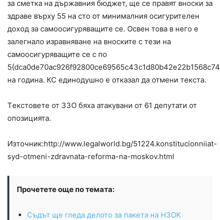
за сметка на държавния бюджет, ще се правят вноски за
здраве върху 55 на сто от минималния осигурителен
доход за самоосигуряващите се. Освен това в него е
залегнало изравняване на вноските с тези на
самоосигуряващите се с по
5{dca0de70ac926f92800ce69565c43c1d80b42e22b1568c74
на година. КС единодушно е отказал да отмени текста.
Tекстовете от ЗЗО бяха атакувани от 61 депутати от
опозицията.
Източник:http://www.legalworld.bg/51224.konstitucionniiat-
syd-otmeni-zdravnata-reforma-na-moskov.html
Прочетете още по темата:
Съдът ще гледа делото за пакета на НЗОК