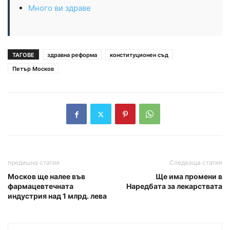
Много ви здраве
ТАГОВЕ
здравна реформа
конституционен съд
Петър Москов
предишна статия
Следваща статия
Москов ще налее във
Ще има промени в
фармацевтечната
Наредбата за лекарствата
индустрия над 1 млрд. лева