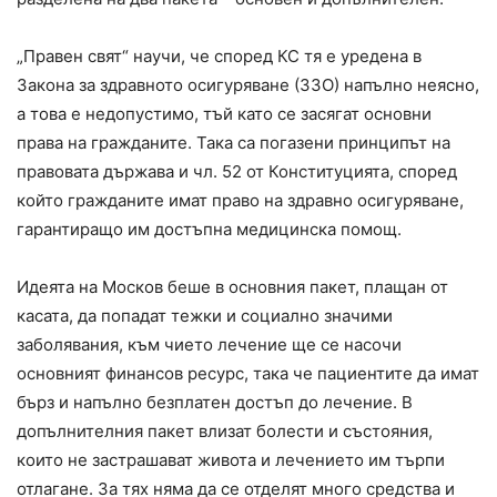
„Правен свят“ научи, че според КС тя е уредена в
Закона за здравното осигуряване (ЗЗО) напълно неясно,
а това е недопустимо, тъй като се засягат основни
права на гражданите. Така са погазени принципът на
правовата държава и чл. 52 от Конституцията, според
който гражданите имат право на здравно осигуряване,
гарантиращо им достъпна медицинска помощ.
Идеята на Москов беше в основния пакет, плащан от
касата, да попадат тежки и социално значими
заболявания, към чието лечение ще се насочи
основният финансов ресурс, така че пациентите да имат
бърз и напълно безплатен достъп до лечение. В
допълнителния пакет влизат болести и състояния,
които не застрашават живота и лечението им търпи
отлагане. За тях няма да се отделят много средства и